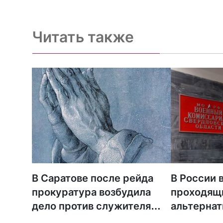
Читать также
В Саратове после рейда
В России 
прокуратура возбудила
проходящ
дело против служителя
альтерна
МСЦ ЕХБ
но добить