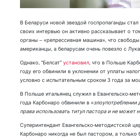
В Беларуси новой звездой госпропаганды стал
своих интервью он активно рассказывает о том
органы – «репрессивная машина», что свободы 
американцы, а беларусам очень повезло с Лук
Однако, “Белсат”
установил
, что в Польше Кар
году его обвинили в уклонении от уплаты налог
условно с испытательным сроком 3 года за мо
В Польше итальянец служил в Евангельско-мето
года Карбонаро обвинили в
«злоупотреблении 
права использовать титул пастора и не может 
Суперинтендант Евангельско-методистской ц
Карбонаро никогда не был пастором, а только 