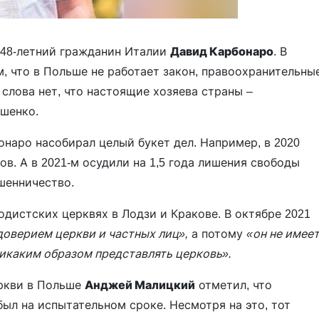
 48-летний гражданин Италии
Давид Карбонаро
. В
, что в Польше не работает закон, правоохранительны
слова нет, что настоящие хозяева страны –
ашенко.
бонаро насобирал целый букет дел. Например, в 2020
ов. А в 2021-м осудили на 1,5 года лишения свободы
шенничество.
дистских церквях в Лодзи и Кракове. В октябре 2021
доверием церкви и частных лиц»,
а потому
«он не имее
никаким образом представлять церковь».
еркви в Польше
Анджей Малицкий
отметил, что
был на испытательном сроке. Несмотря на это, тот