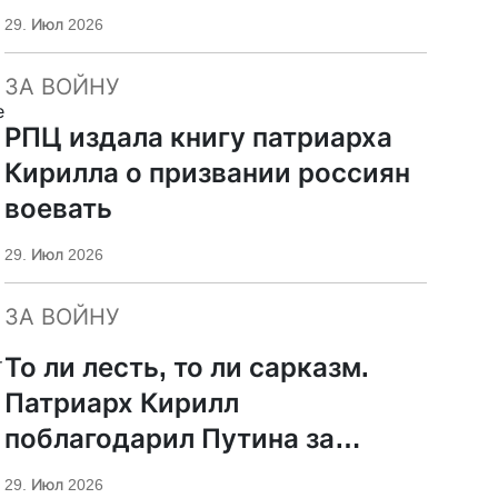
29. Июл 2026
ЗА ВОЙНУ
е
РПЦ издала книгу патриарха
Кирилла о призвании россиян
воевать
29. Июл 2026
ЗА ВОЙНУ
То ли лесть, то ли сарказм.
т
Патриарх Кирилл
поблагодарил Путина за
защиту суверенитета и
29. Июл 2026