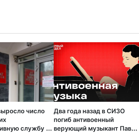
выросло число
Два года назад в СИЗО
их
погиб антивоенный
тивную службу —
верующий музыкант Павел
ся её становится
Кушнир