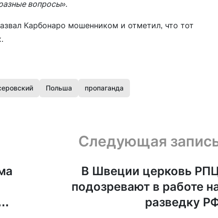
разные вопросы».
азвал Карбонаро мошенником и отметил, что тот
.
серовский
Польша
пропаганда
Следующая запис
ма
В Швеции церковь РП
подозревают в работе н
разведку Р