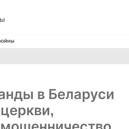
ны
войны
анды в Беларуси
 церкви,
 мошенничество