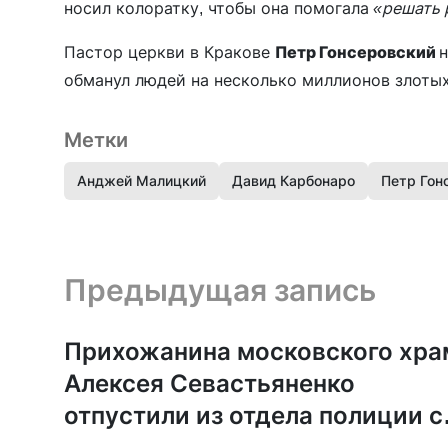
носил колоратку, чтобы она помогала
«решать 
Пастор церкви в Кракове
Петр Гонсеровский
н
обманул людей на несколько миллионов злотых
Метки
Анджей Малицкий
Давид Карбонаро
Петр Гон
Предыдущая запись и следующая запись
Предыдущая запись
Прихожанина московского хра
Алексея Севастьяненко
отпустили из отдела полиции с
обязательством о явке