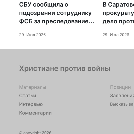
СБУ сообщила о
В Саратов
подозрении сотруднику
прокурату
ФСБ за преследование
дело прот
священников ПЦУ
МСЦ ЕХБ
29. Июл 2026
29. Июл 2026
Христиане против войны
Материалы
Позиции
Статьи
Заявлени
Интервью
Высказыва
Комментарии
© copyright 2026