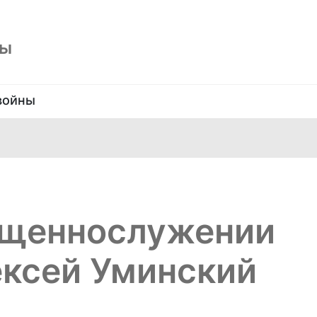
ны
войны
ященнослужении
ексей Уминский