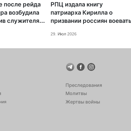
е после рейда
РПЦ издала книгу
ра возбудила
патриарха Кирилла о
ив служителя
призвании россиян воеват
29. Июл 2026
Преследования
я
Молитвы
Жертвы войны
ния