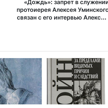
«Дождь»: запрет в служени
протоиерея Алексея Уминског
связан с его интервью Алексе
Венедиктов