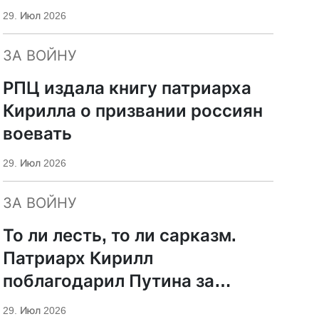
29. Июл 2026
ЗА ВОЙНУ
РПЦ издала книгу патриарха
Кирилла о призвании россиян
воевать
29. Июл 2026
ЗА ВОЙНУ
То ли лесть, то ли сарказм.
Патриарх Кирилл
поблагодарил Путина за
защиту суверенитета и
29. Июл 2026