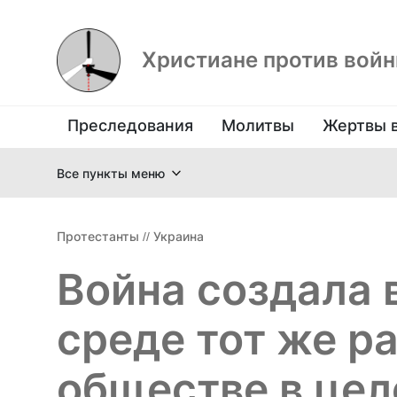
Христиане против вой
Преследования
Молитвы
Жертвы 
Все пункты меню
Протестанты
//
Украина
Война создала 
среде тот же ра
обществе в це