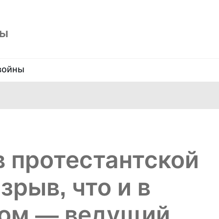
ны
войны
в протестантской
зрыв, что и в
лом — ведущий