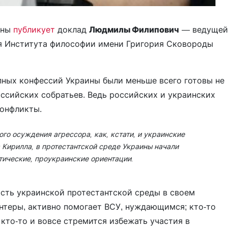
ины
публикует
доклад
Людмилы Филипович
— ведущей
я Института философии имени Григория Сковороды
упных конфессий Украины были меньше всего готовы не
оссийских собратьев. Ведь российских и украинских
конфликты.
го осуждения агрессора, как, кстати, и украинские
 Кирилла, в протестантской среде Украины начали
тические, проукраинские ориентации.
ость украинской протестантской среды в своем
онтеры, активно помогает ВСУ, нуждающимся; кто-то
то-то и вовсе стремится избежать участия в