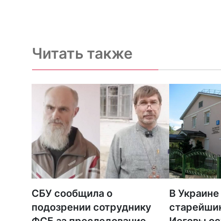
Читать также
СБУ сообщила о
В Украине
подозрении сотруднику
старейши
ФСБ за преследование
Иеговы ос