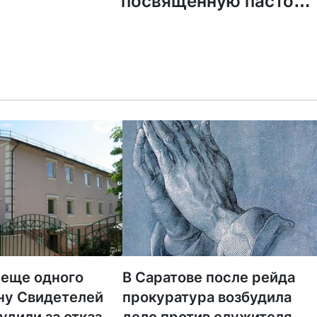
посвященную пастору
пацифисту, который смел
противостоял Гитлер
 еще одного
В Саратове после рейда
ну Свидетелей
прокуратура возбудила
удили за отказ от
дело против служителя