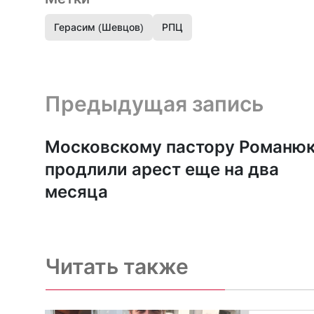
Герасим (Шевцов)
РПЦ
Предыдущая запись и следующая запись
Предыдущая запись
Московскому пастору Романю
продлили арест еще на два
месяца
Читать также