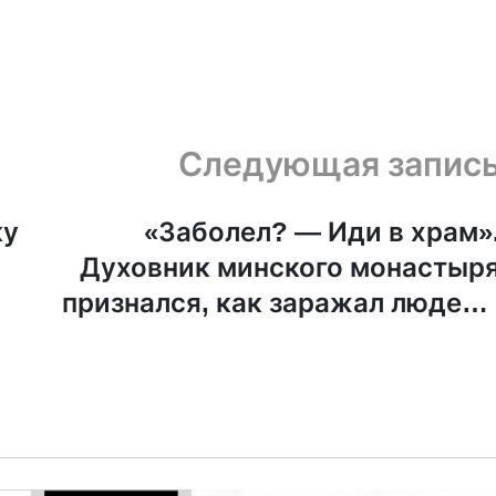
Следующая запис
ку
«Заболел? — Иди в храм»
Духовник минского монастыр
признался, как заражал людей 
Пасху 2020-го. Сегодня это
монастырь помогает российски
военны