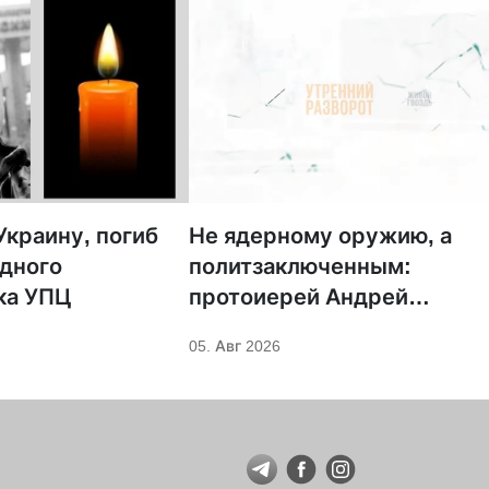
краину, погиб
Не ядерному оружию, а
дного
политзаключенным:
ка УПЦ
протоиерей Андрей
Кордочкин предложил
05. Авг 2026
иное покровительство для
Серафима Саровского