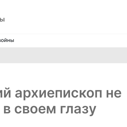
ны
войны
й архиепископ не
 в своем глазу