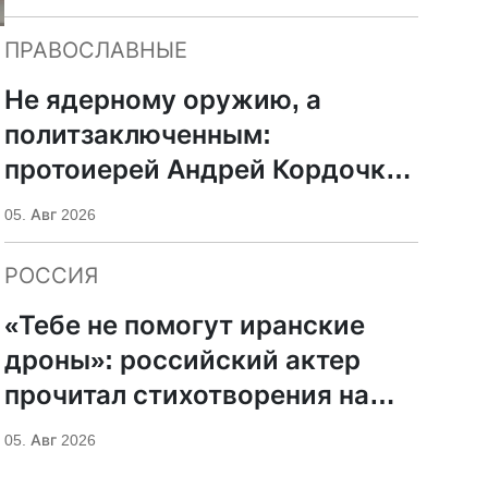
ПРАВОСЛАВНЫЕ
Не ядерному оружию, а
политзаключенным:
протоиерей Андрей Кордочкин
предложил иное
05. Авг 2026
покровительство для
Серафима Саровского
РОССИЯ
«Тебе не помогут иранские
дроны»: российский актер
прочитал стихотворения на
фоне храмов РПЦ
05. Авг 2026