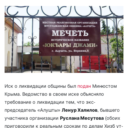
Иск о ликвидации общины был
подан
Минюстом
Крыма. Ведомство в своем иске объясняло
требование о ликвидации тем, что экс-
председатель «Алушты»
Ленур Халилов
, бывшего
участника организации
Руслана Месутова
(обоих
приговорили к реальным срокам по делам Хизб ут-