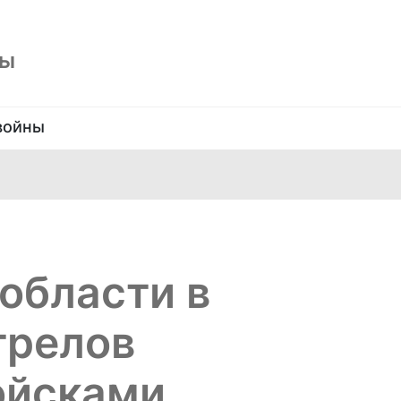
ны
войны
области в
трелов
ойсками