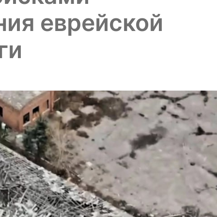
ния еврейской
ги