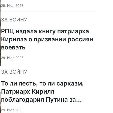
29. Июл 2026
ЗА ВОЙНУ
РПЦ издала книгу патриарха
Кирилла о призвании россиян
воевать
29. Июл 2026
ЗА ВОЙНУ
То ли лесть, то ли сарказм.
Патриарх Кирилл
поблагодарил Путина за
защиту суверенитета и
29. Июл 2026