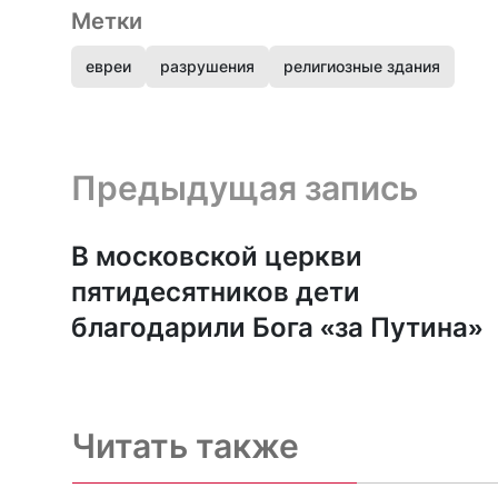
Метки
евреи
разрушения
религиозные здания
Предыдущая запись и следующая запись
Предыдущая запись
В московской церкви
пятидесятников дети
благодарили Бога «за Путина»
Читать также