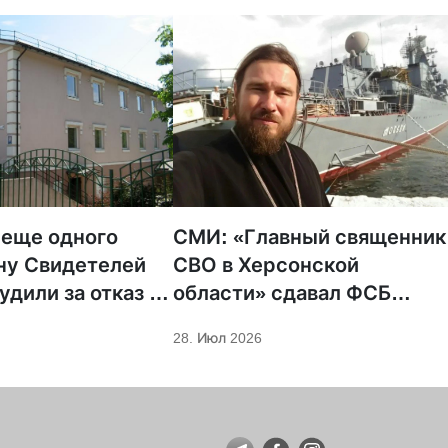
 еще одного
СМИ: «Главный священник
ну Свидетелей
СВО в Херсонской
удили за отказ от
области» сдавал ФСБ
ции
проукраинских
28. Июл 2026
священников