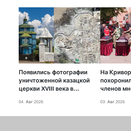
Появились фотографии
На Криво
уничтоженной казацкой
похоронил
церкви XVIII века в
членов мн
Бериславе
христианс
04. Авг 2026
03. Авг 2026
погибших 
ударе