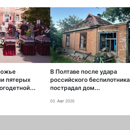
рожье
В Полтаве после удара
и пятерых
российского беспилотника
огодетной
пострадал дом
кой семьи,
священника УПЦ
03. Авг 2026
при российском