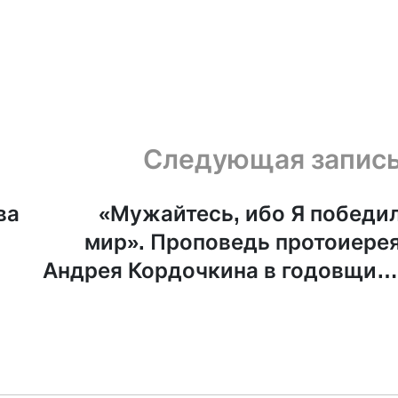
Следующая запис
ва
«Мужайтесь, ибо Я победи
мир». Проповедь протоиере
Андрея Кордочкина в годовщин
гибели Алексея Навальног