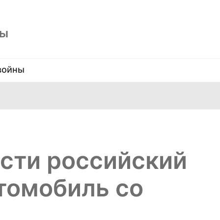
ны
войны
сти российский
томобиль со