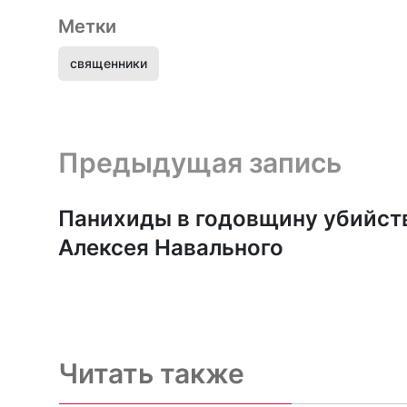
Метки
священники
Предыдущая запись и следующая запись
Предыдущая запись
Панихиды в годовщину убийст
Алексея Навального
Читать также