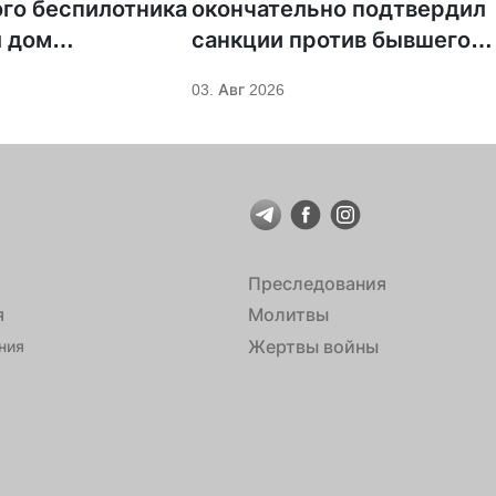
го беспилотника
окончательно подтвердил
 дом
санкции против бывшего
ка УПЦ
митрополита УПЦ Иосифа
03. Авг 2026
Преследования
я
Молитвы
Жертвы войны
ния