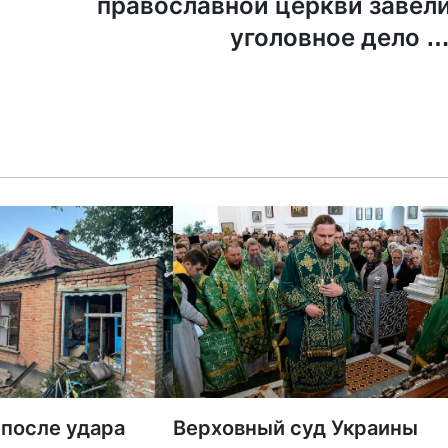
православной церкви завел
уголовное дело з
дискредитацию российско
арми
 после удара
Верховный суд Украины