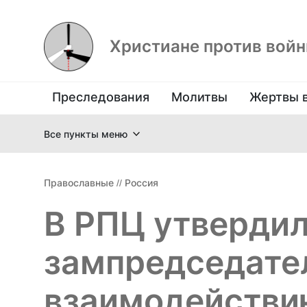
Христиане против вой
Преследования
Молитвы
Жертвы 
Все пункты меню
Православные
//
Россия
В РПЦ утверди
зампредседател
взаимодействи