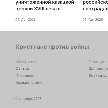
уничтоженной казацкой
российско
церкви XVIII века в
пострадал
Бериславе
священни
04. Авг 2026
03. Авг 2026
Христиане против войны
Материалы
Позиции
Статьи
Заявлени
Интервью
Высказыва
Комментарии
© copyright 2026