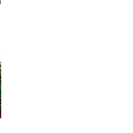
и
а
й
и