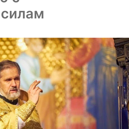
 силам