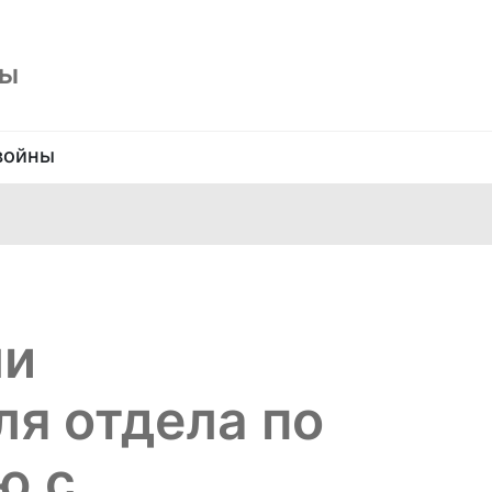
ны
войны
ли
я отдела по
ю с