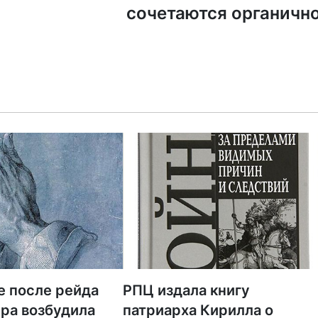
сочетаются органичн
е после рейда
РПЦ издала книгу
ра возбудила
патриарха Кирилла о