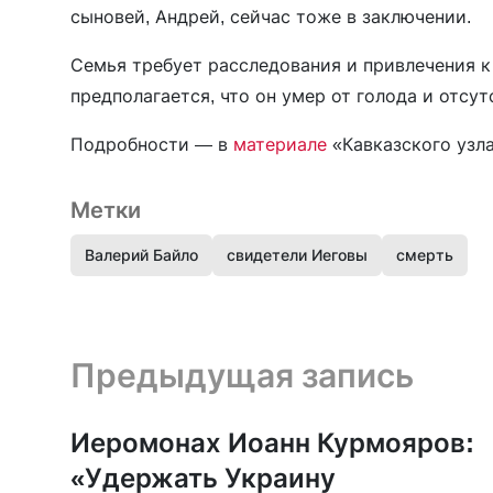
сыновей, Андрей, сейчас тоже в заключении.
Семья требует расследования и привлечения к
предполагается, что он умер от голода и отс
Подробности — в
материале
«Кавказского узл
Метки
Валерий Байло
свидетели Иеговы
смерть
Предыдущая запись и следующая запись
Предыдущая запись
Иеромонах Иоанн Курмояров:
«Удержать Украину