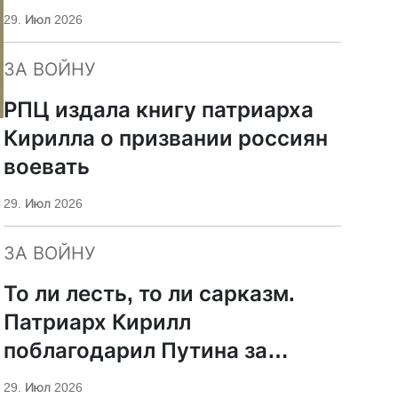
29. Июл 2026
ЗА ВОЙНУ
РПЦ издала книгу патриарха
Кирилла о призвании россиян
воевать
29. Июл 2026
ЗА ВОЙНУ
То ли лесть, то ли сарказм.
Патриарх Кирилл
поблагодарил Путина за
защиту суверенитета и
29. Июл 2026