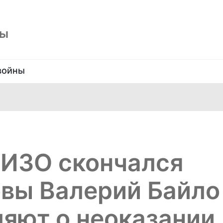
ны
войны
СИЗО скончался
овы Валерий Байло
яют о неоказании