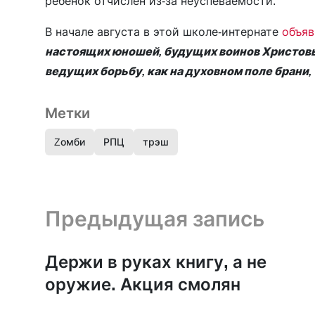
ребенок отчислен из-за неуспеваемости.
В начале августа в этой школе-интернате
объяв
настоящих юношей, будущих воинов Христовых
ведущих борьбу, как на духовном поле брани,
Метки
Zомби
РПЦ
трэш
Предыдущая запись и следующая запись
Предыдущая запись
Держи в руках книгу, а не
оружие. Акция смолян