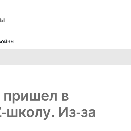
ны
войны
 пришел в
-школу. Из-за