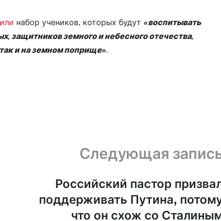
или
набор учеников, которых будут
«воспитывать
, защитников земного и небесного отечества,
 так и на земном поприще»
.
Следующая запис
Российский пастор призва
поддерживать Путина, потом
что он схож со Сталины