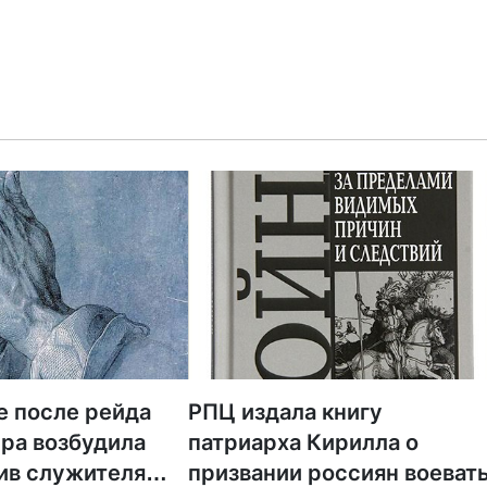
е после рейда
РПЦ издала книгу
ра возбудила
патриарха Кирилла о
ив служителя
призвании россиян воеват