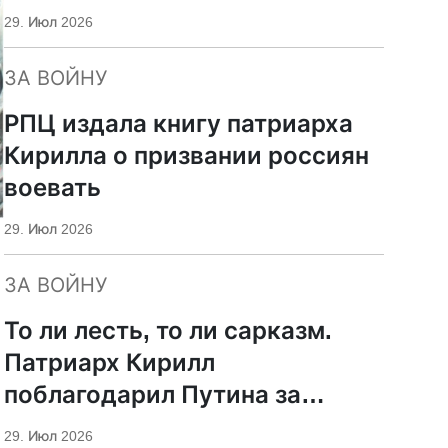
29. Июл 2026
ЗА ВОЙНУ
РПЦ издала книгу патриарха
Кирилла о призвании россиян
воевать
29. Июл 2026
ЗА ВОЙНУ
То ли лесть, то ли сарказм.
Патриарх Кирилл
поблагодарил Путина за
защиту суверенитета и
29. Июл 2026