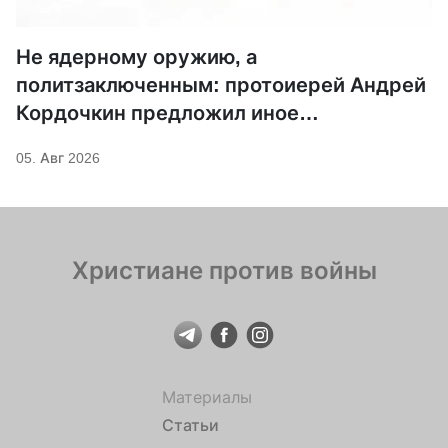
Не ядерному оружию, а
политзаключенным: протоиерей Андрей
Кордочкин предложил иное
покровительство для Серафима
05. Авг 2026
Саровского
Христиане против войны
Материалы
Статьи