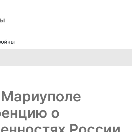
ны
войны
 Мариуполе
ренцию о
енностях России