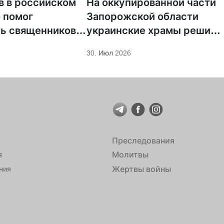
в в российском
На оккупированной части
о помог
Запорожской области
ь священников
украинские храмы решили
ска
передать РПЦ
30. Июл 2026
Преследования
я
Молитвы
Жертвы войны
ния