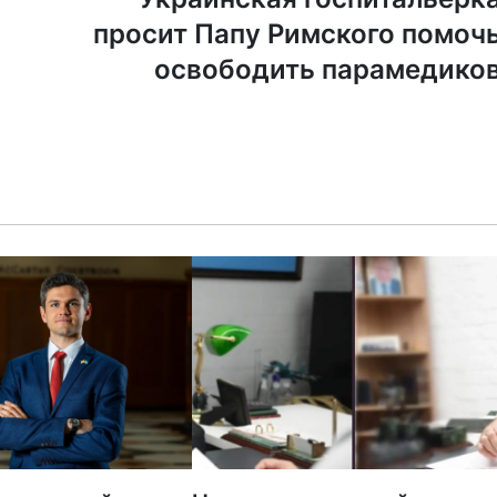
просит Папу Римского помоч
освободить парамедико