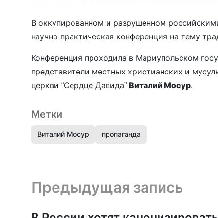
В оккупированном и разрушенном российским
научно практическая конференция на тему тр
Конференция проходила в Мариупольском госу
представители местных христианских и мусул
церкви “Сердце Давида”
Виталий Мосур
.
Метки
Виталий Мосур
пропаганда
Предыдущая запись и следующая запись
Предыдущая запись
В России хотят канонизироват