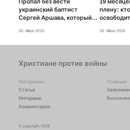
Пропал без вести
19 месяце
украинский баптист
плену: кт
Сергей Аршава, который
освободит
отказывался от
из Бердян
30. Июл 2026
30. Июл 2026
мобилизации
Христиане против войны
Материалы
Позиции
Статьи
Заявлени
Интервью
Высказыва
Комментарии
© copyright 2026