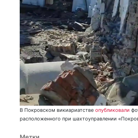
В Покровском викиариатстве
опубликовали
фо
расположенного при шахтоуправлении «Покров
Метки