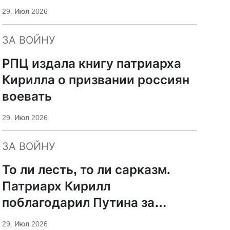
29. Июл 2026
ЗА ВОЙНУ
РПЦ издала книгу патриарха
Кирилла о призвании россиян
воевать
29. Июл 2026
ЗА ВОЙНУ
То ли лесть, то ли сарказм.
Патриарх Кирилл
поблагодарил Путина за
защиту суверенитета и
29. Июл 2026