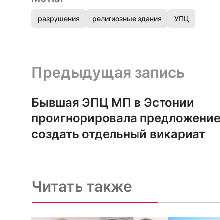
разрушения
религиозные здания
УПЦ
Предыдущая запись и следующая запись
Предыдущая запись
Бывшая ЭПЦ МП в Эстонии
проигнорировала предложени
создать отдельный викариат
Читать также