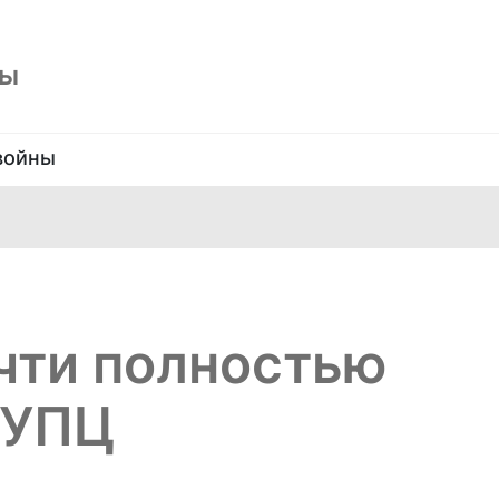
ны
войны
чти полностью
 УПЦ