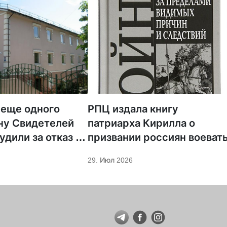
 еще одного
РПЦ издала книгу
ну Свидетелей
патриарха Кирилла о
удили за отказ от
призвании россиян воеват
ции
29. Июл 2026