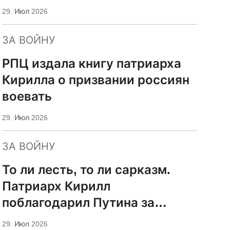
29. Июл 2026
ЗА ВОЙНУ
РПЦ издала книгу патриарха
Кирилла о призвании россиян
воевать
29. Июл 2026
ЗА ВОЙНУ
То ли лесть, то ли сарказм.
Патриарх Кирилл
поблагодарил Путина за
защиту суверенитета и
29. Июл 2026