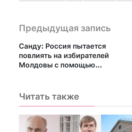
Предыдущая запись и следующая запись
Предыдущая запись
Санду: Россия пытается
повлиять на избирателей
Молдовы с помощью
священников
Читать также