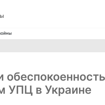
ны
войны
и обеспокоенност
м УПЦ в Украине