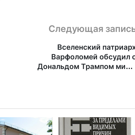
Следующая запис
Вселенский патриар
Варфоломей обсудил 
Дональдом Трампом мир 
Украин