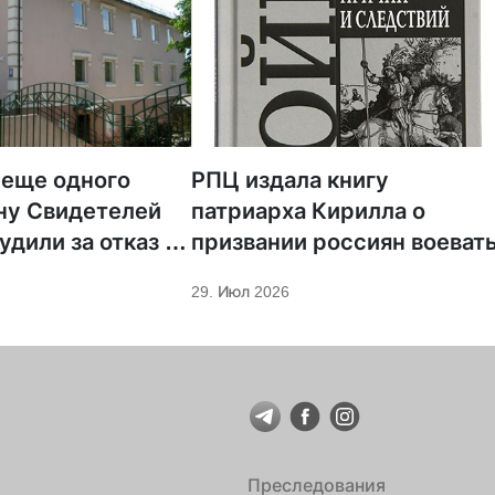
 еще одного
РПЦ издала книгу
ну Свидетелей
патриарха Кирилла о
удили за отказ от
призвании россиян воеват
ции
29. Июл 2026
Преследования