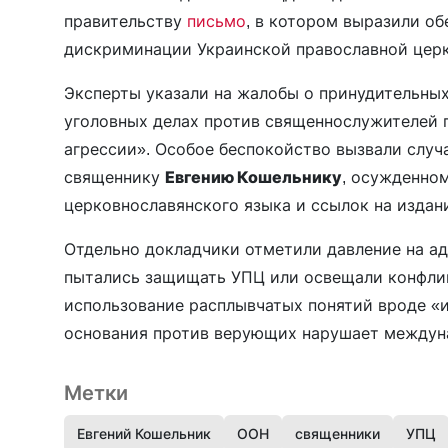
правительству
письмо
, в котором выразили о
дискриминации Украинской православной церк
Эксперты указали на жалобы о принудительных
уголовных делах против священнослужителей 
агрессии». Особое беспокойство вызвали случ
священнику
Евгению Кошельнику
, осужденно
церковнославянского языка и ссылок на издан
Отдельно докладчики отметили давление на ад
пытались защищать УПЦ или освещали конфлик
использование расплывчатых понятий вроде «
основания против верующих нарушает междун
Метки
Евгений Кошельник
ООН
священники
УПЦ