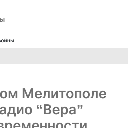
ны
войны
ном Мелитополе
адио “Вера”
овременности