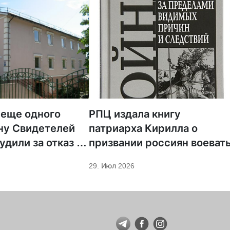
 еще одного
РПЦ издала книгу
ну Свидетелей
патриарха Кирилла о
удили за отказ от
призвании россиян воеват
ции
29. Июл 2026