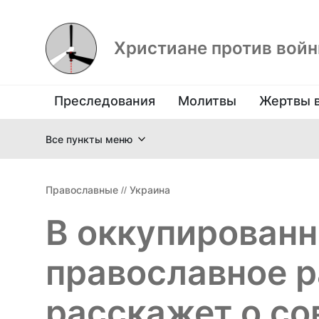
Христиане против вой
Преследования
Молитвы
Жертвы 
Все пункты меню
Православные
//
Украина
В оккупирован
православное р
расскажет о с