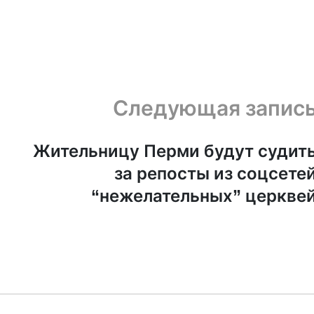
Следующая запис
Жительницу Перми будут судит
за репосты из соцсете
“нежелательных” церкве