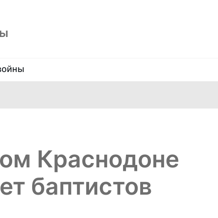
ны
войны
ном Краснодоне
ет баптистов