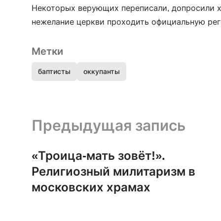
Некоторых верующих переписали, допросили х
нежелание церкви проходить официальную рег
Метки
баптисты
оккупанты
Предыдущая запись и следующая запись
Предыдущая запись
«Троица-мать зовёт!».
Религиозный милитаризм в
московских храмах