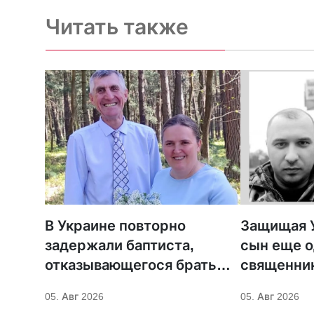
Читать также
В Украине повторно
Защищая У
задержали баптиста,
сын еще о
отказывающегося брать
священни
оружие
05. Авг 2026
05. Авг 2026