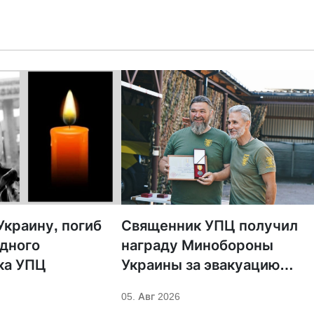
краину, погиб
Священник УПЦ получил
дного
награду Минобороны
ка УПЦ
Украины за эвакуацию
раненых с линии фронта
05. Авг 2026