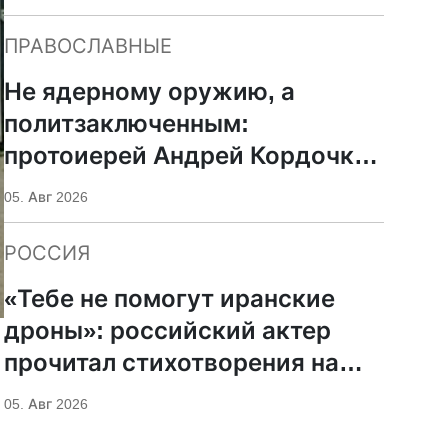
ПРАВОСЛАВНЫЕ
Не ядерному оружию, а
политзаключенным:
протоиерей Андрей Кордочкин
предложил иное
05. Авг 2026
покровительство для
Серафима Саровского
РОССИЯ
«Тебе не помогут иранские
дроны»: российский актер
прочитал стихотворения на
фоне храмов РПЦ
05. Авг 2026