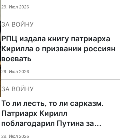
29. Июл 2026
ЗА ВОЙНУ
РПЦ издала книгу патриарха
Кирилла о призвании россиян
воевать
29. Июл 2026
ЗА ВОЙНУ
То ли лесть, то ли сарказм.
Патриарх Кирилл
поблагодарил Путина за
защиту суверенитета и
29. Июл 2026