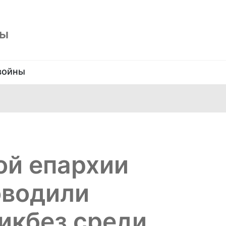
ны
войны
ой епархии
оводили
икбез среди