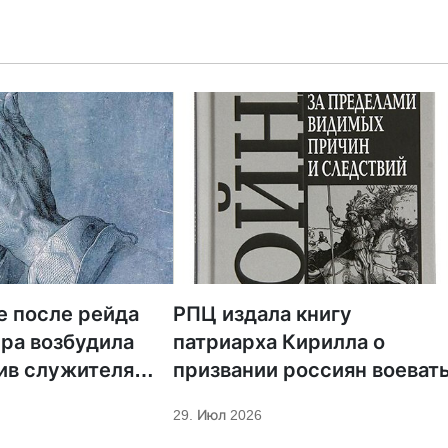
е после рейда
РПЦ издала книгу
ра возбудила
патриарха Кирилла о
ив служителя
призвании россиян воеват
29. Июл 2026