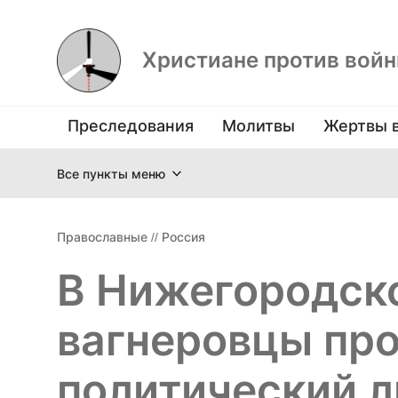
Христиане против вой
Преследования
Молитвы
Жертвы 
Все пункты меню
Православные
//
Россия
В Нижегородск
вагнеровцы пр
политический л