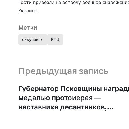
Гости привезли на встречу военное снаряжение
Украине.
Метки
оккупанты
РПЦ
Предыдущая запись и следующая запись
Предыдущая запись
Губернатор Псковщины наград
медалью протоиерея —
наставника десантников,
«работавших» в Буче