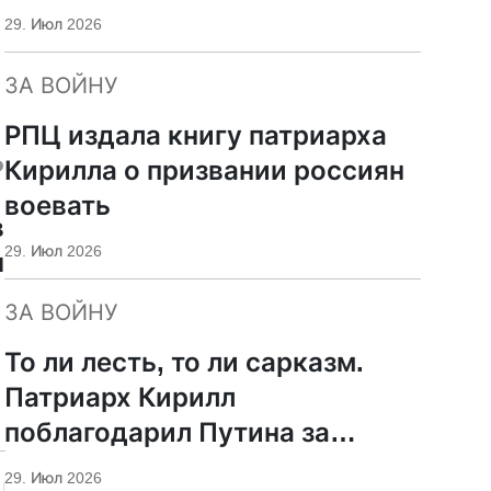
29. Июл 2026
ЗА ВОЙНУ
РПЦ издала книгу патриарха
ь
Кирилла о призвании россиян
воевать
в
29. Июл 2026
ы
ЗА ВОЙНУ
То ли лесть, то ли сарказм.
Патриарх Кирилл
поблагодарил Путина за
защиту суверенитета и
29. Июл 2026