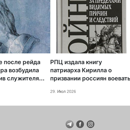
е после рейда
РПЦ издала книгу
ра возбудила
патриарха Кирилла о
ив служителя
призвании россиян воеват
29. Июл 2026