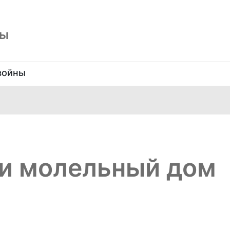
ны
войны
ли молельный дом