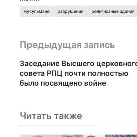
мусульмане
разрушения
религиозные здания
Предыдущая запись и следующая запись
Предыдущая запись
Заседание Высшего церковног
совета РПЦ почти полностью
было посвящено войне
Читать также