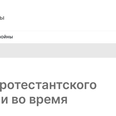
ны
войны
ротестантского
и во время