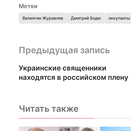
Метки
Валентин Журавлев
Дмитрий Бодю
оккупанты
Предыдущая запись и следующая запись
Предыдущая запись
Украинские священники
находятся в российском плену
Читать также