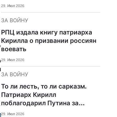
29. Июл 2026
ЗА ВОЙНУ
РПЦ издала книгу патриарха
Кирилла о призвании россиян
ь
воевать
о
29. Июл 2026
ы
ЗА ВОЙНУ
То ли лесть, то ли сарказм.
Патриарх Кирилл
поблагодарил Путина за
защиту суверенитета и
29. Июл 2026