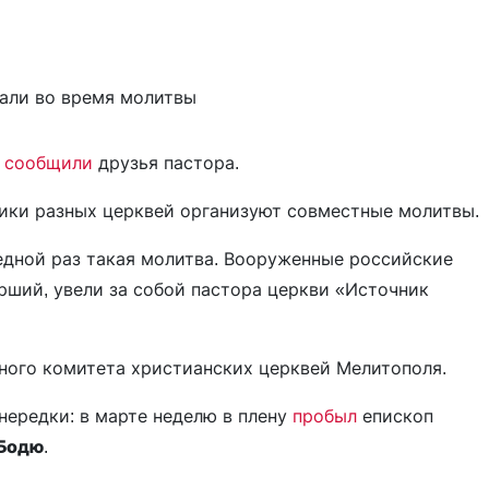
й
сообщили
друзья пастора.
ники разных церквей организуют совместные молитвы.
едной раз такая молитва. Вооруженные российские
рший, увели за собой пастора церкви «Источник
ого комитета христианских церквей Мелитополя.
нередки: в марте неделю в плену
пробыл
епископ
Бодю
.