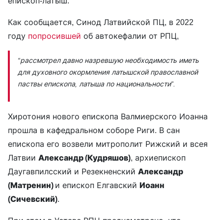
епископ-латыш.
Как сообщается, Синод Латвийской ПЦ, в 2022
году
попросившей
об автокефалии от РПЦ,
“рассмотрел давно назревшую необходимость иметь
для духовного окормления латышской православной
паствы епископа, латыша по национальности”.
Хиротония нового епископа Валмиерского Иоанна
прошла в кафедральном соборе Риги. В сан
епископа его возвели митрополит Рижский и всея
Латвии
Александр (Кудряшов)
, архиепископ
Даугавпилсский и Резекненский
Александр
(Матренин)
и епископ Елгавский
Иоанн
(Сичевский)
.