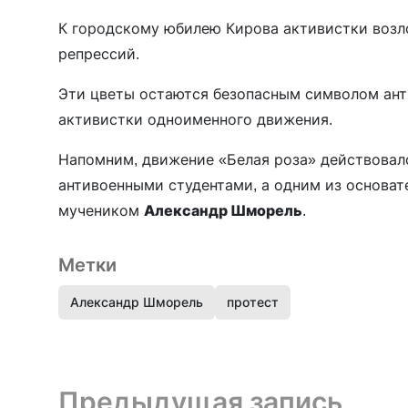
К городскому юбилею Кирова активистки возл
репрессий.
Эти цветы остаются безопасным символом ант
активистки одноименного движения.
Напомним, движение «Белая роза» действовало
антивоенными студентами, а одним из основат
мучеником
Александр Шморель
.
Метки
Александр Шморель
протест
Предыдущая запись и следующая запись
Предыдущая запись