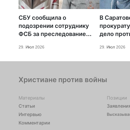
СБУ сообщила о
В Саратов
подозрении сотруднику
прокурату
ФСБ за преследование
дело прот
священников ПЦУ
МСЦ ЕХБ
29. Июл 2026
29. Июл 2026
Христиане против войны
Материалы
Позиции
Статьи
Заявлени
Интервью
Высказыва
Комментарии