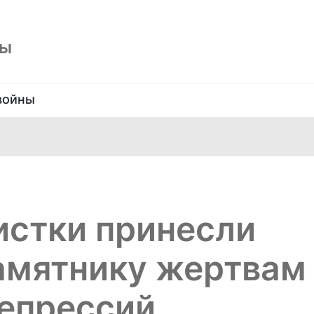
ны
войны
истки принесли
амятнику жертвам
репрессий