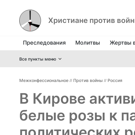
Христиане против вой
Преследования
Молитвы
Жертвы 
Все пункты меню
Межконфессиональное
//
Против войны
//
Россия
В Кирове актив
белые розы к п
политических 