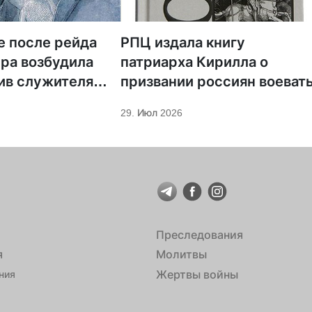
е после рейда
РПЦ издала книгу
ра возбудила
патриарха Кирилла о
ив служителя
призвании россиян воеват
29. Июл 2026
Преследования
я
Молитвы
Жертвы войны
ния