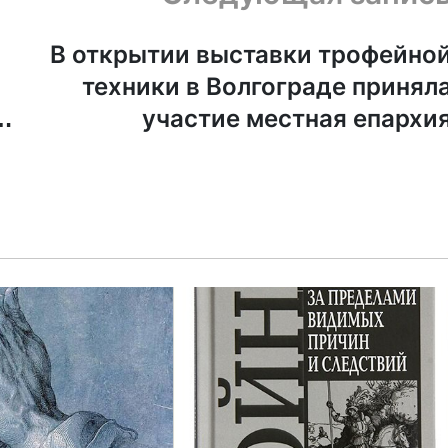
В открытии выставки трофейно
техники в Волгограде принял
с
участие местная епархи