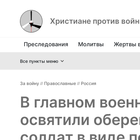
Христиане против вой
Преследования
Молитвы
Жертвы 
Все пункты меню
За войну
//
Православные
//
Россия
В главном воен
освятили обере
солдат в виде 