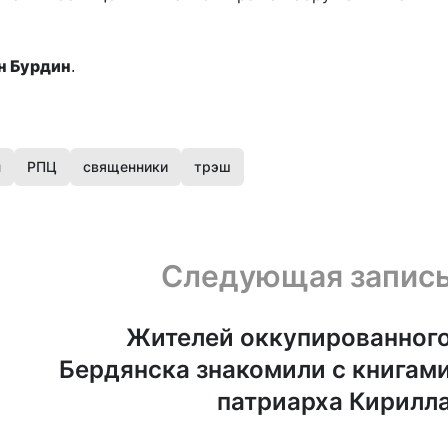
н Бурдин
.
н
РПЦ
священники
трэш
Следующая запис
Жителей оккупированног
Бердянска знакомили с книгам
патриарха Кирилл