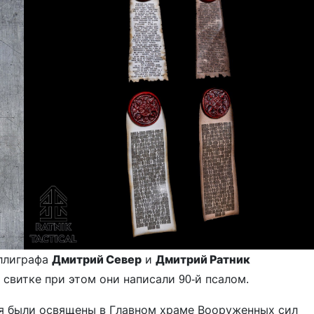
аллиграфа
Дмитрий Север
и
Дмитрий Ратник
 свитке при этом они написали 90-й псалом.
лия были освящены в Главном храме Вооруженных сил