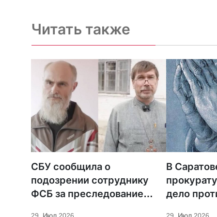
Читать также
СБУ сообщила о
В Саратов
подозрении сотруднику
прокурату
ФСБ за преследование
дело прот
священников ПЦУ
МСЦ ЕХБ
29. Июл 2026
29. Июл 2026