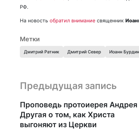
РФ.
На новость
обратил внимание
священник
Иоан
Метки
Дмитрий Ратник
Дмитрий Север
Иоанн Бурди
Предыдущая запись и следующая запись
Предыдущая запись
Проповедь протоиерея Андрея
Другая о том, как Христа
выгоняют из Церкви