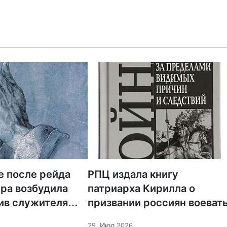
е после рейда
РПЦ издала книгу
ра возбудила
патриарха Кирилла о
ив служителя
призвании россиян воеват
29. Июл 2026