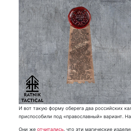
И вот такую форму оберега два российских к
приспособили под «православный» вариант. На
Они же
отчитались
, что эти магические изде