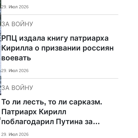
29. Июл 2026
ЗА ВОЙНУ
РПЦ издала книгу патриарха
Кирилла о призвании россиян
воевать
29. Июл 2026
ЗА ВОЙНУ
То ли лесть, то ли сарказм.
Патриарх Кирилл
й
поблагодарил Путина за
защиту суверенитета и
29. Июл 2026