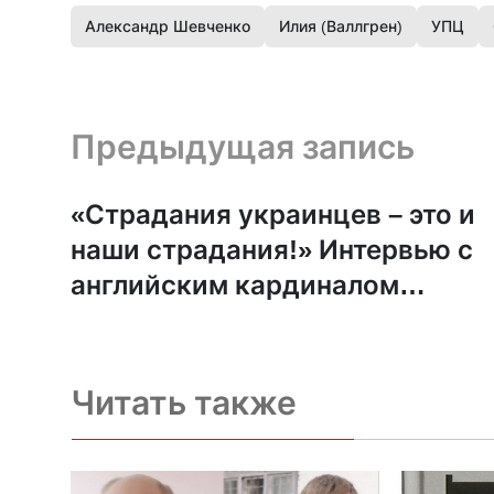
Александр Шевченко
Илия (Валлгрен)
УПЦ
Предыдущая запись и следующая запись
Предыдущая запись
«Страдания украинцев – это и
наши страдания!» Интервью с
английским кардиналом
Рэдклиффом
Читать также