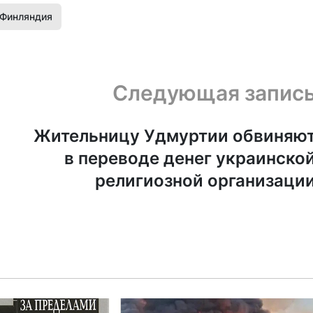
Финляндия
Следующая запис
Жительницу Удмуртии обвиняю
в переводе денег украинско
религиозной организаци