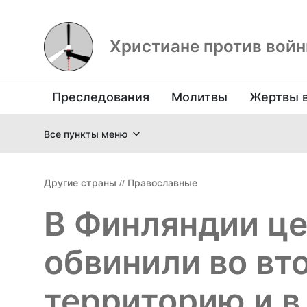
Христиане против вой
Преследования
Молитвы
Жертвы 
Все пункты меню
Другие страны
//
Православные
В Финляндии ц
обвинили во вт
территорию и в