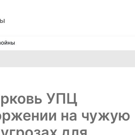
ны
войны
ерковь УПЦ
оржении на чужую
 угрозах для