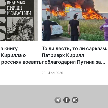
а книгу
То ли лесть, то ли сарказм.
 Кирилла о
Патриарх Кирилл
 россиян воевать
поблагодарил Путина за
защиту суверенитета и
29. Июл 2026
экономическое развитие