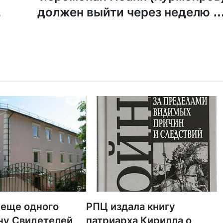
должен выйти через неделю 
группа поддержки организовал
для него сбо
 еще одного
РПЦ издала книгу
ну Свидетелей
патриарха Кирилла о