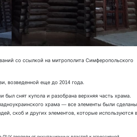
ваний со ссылкой на митрополита Симферопольского
и, возведенной еще до 2014 года.
и был снят купола и разобрана верхняя часть храма.
ападноукраинского храма — все элементы были сделаны
здей, скоб и других элементов, которые используются 
 ПЦУ терпели от оккупационных властей и агрессивной