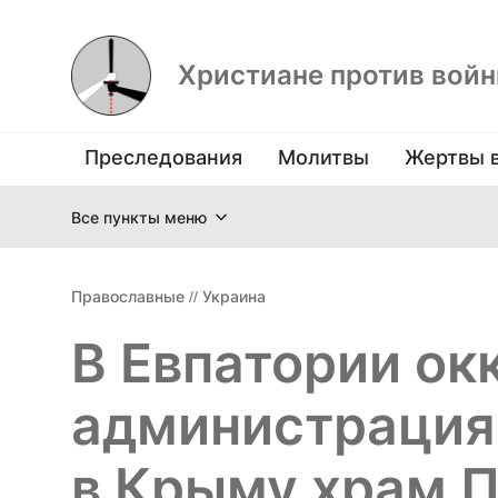
Христиане против вой
Преследования
Молитвы
Жертвы 
Все пункты меню
Православные
//
Украина
В Евпатории ок
администрация
в Крыму храм 