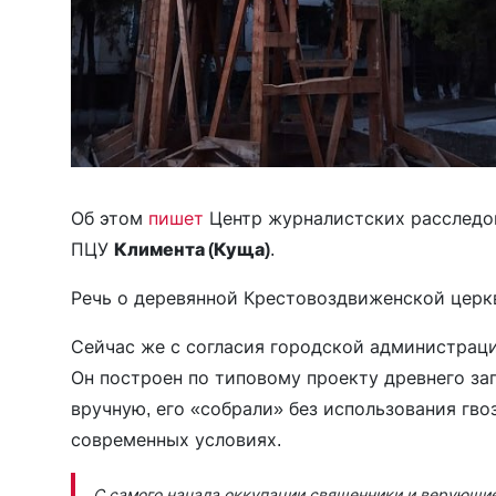
Об этом
пишет
Центр журналистских расследо
ПЦУ
Климента (Куща)
.
Речь о деревянной Крестовоздвиженской церкв
Сейчас же с согласия городской администраци
Он построен по типовому проекту древнего з
вручную, его «собрали» без использования гво
современных условиях.
С самого начала оккупации священники и верующие