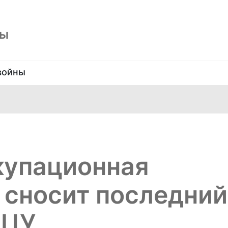
ны
войны
купационная
 сносит последний
ПЦУ