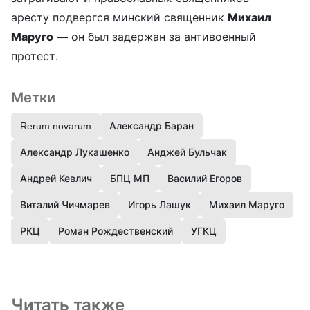
аресту подвергся минский священник
Михаил
Маруго
— он был задержан за антивоенный
протест.
Метки
Rerum novarum
Александр Баран
Александр Лукашенко
Анджей Бульчак
Андрей Кевлич
БПЦ МП
Василий Егоров
Виталий Чичмарев
Игорь Лашук
Михаил Маруго
РКЦ
Роман Рождественский
УГКЦ
Читать также