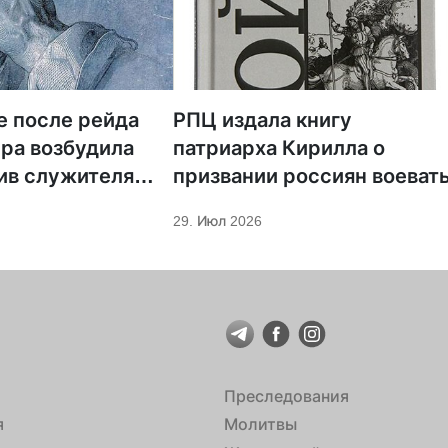
е после рейда
РПЦ издала книгу
ра возбудила
патриарха Кирилла о
ив служителя
призвании россиян воеват
29. Июл 2026
Преследования
я
Молитвы