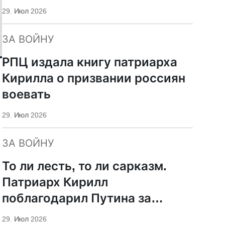
29. Июл 2026
ЗА ВОЙНУ
РПЦ издала книгу патриарха
Кирилла о призвании россиян
воевать
29. Июл 2026
ЗА ВОЙНУ
То ли лесть, то ли сарказм.
Патриарх Кирилл
поблагодарил Путина за
защиту суверенитета и
29. Июл 2026