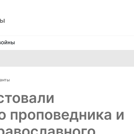
ны
войны
анты
стовали
о проповедника и
равославного