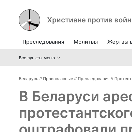
Христиане против вой
Преследования
Молитвы
Жертвы 
Все пункты меню
Беларусь
//
Православные
//
Преследования
//
Протест
В Беларуси аре
протестантског
оштрафовали п