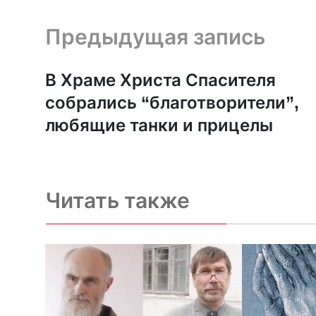
Предыдущая запись и следующая запись
Предыдущая запись
В Храме Христа Спасителя
собрались “благотворители”,
любящие танки и прицелы
Читать также