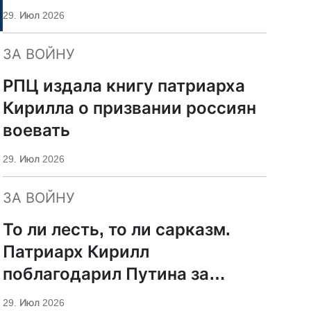
29. Июл 2026
ЗА ВОЙНУ
РПЦ издала книгу патриарха
Кирилла о призвании россиян
воевать
29. Июл 2026
ЗА ВОЙНУ
То ли лесть, то ли сарказм.
Патриарх Кирилл
поблагодарил Путина за
защиту суверенитета и
29. Июл 2026