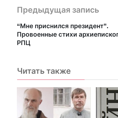
Предыдущая запись и следующая запись
Предыдущая запись
“Мне приснился президент”.
Провоенные стихи архиеписко
РПЦ
Читать также