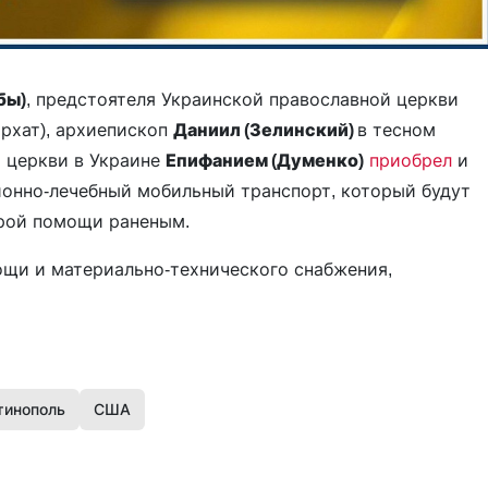
бы)
, предстоятеля Украинской православной церкви
рхат), архиепископ
Даниил (Зелинский)
в тесном
 церкви в Украине
Епифанием (Думенко)
приобрел
и
ионно-лечебный мобильный транспорт, который будут
орой помощи раненым.
ощи и материально-технического снабжения,
тинополь
США