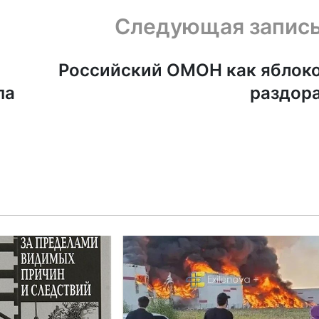
Следующая запис
Российский ОМОН как яблок
па
раздор