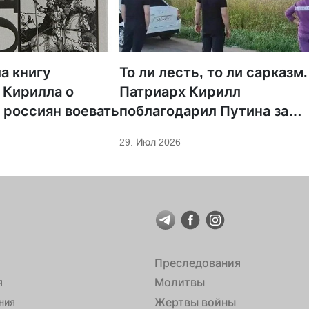
а книгу
То ли лесть, то ли сарказм.
 Кирилла о
Патриарх Кирилл
 россиян воевать
поблагодарил Путина за
защиту суверенитета и
29. Июл 2026
экономическое развитие
Преследования
я
Молитвы
Жертвы войны
ния