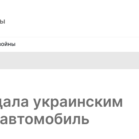
ны
войны
ала украинским
 автомобиль