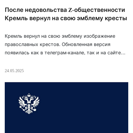
После недовольства Z-общественности
Кремль вернул на свою эмблему кресты
Кремль вернул на свою эмблему изображение
православных крестов. Обновленная версия
появилась как в телеграм-канале, так и на сайте
президентской администрации. Ранее режиссер
Никита Михалков назвал изображения герба
24.05.2025
России с двуглавыми орлами в коронах с ромбами
«цыпленком табака». «Это не мелкие детали, это
знак власти, это принадлежность к определенной
религии», — сказал он. А глава правового […]