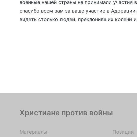
военные нашей страны не принимали участия в
спасибо всем вам за ваше участие в Адорации
видеть столько людей, преклонивших колени 
продолжаем молиться и поститься, пока не пре
Христиане против войны
Материалы
Позиции