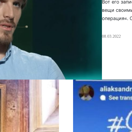
Вот его запи
вещи своими
операция«. 
ниоткуда — 
решительным
08.03.2022
пытался уми
посольство в