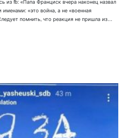
сь из fb: «Папа Франциск вчера наконец назвал
 именами: «это война, а не «военная
Следует помнить, что реакция не пришла из
до этого к нему взавали быть более
 тысячи организаций по всему миру. Папа
лостивить зверя — ездил в русское
 Ватикане, нунций встречался с […]