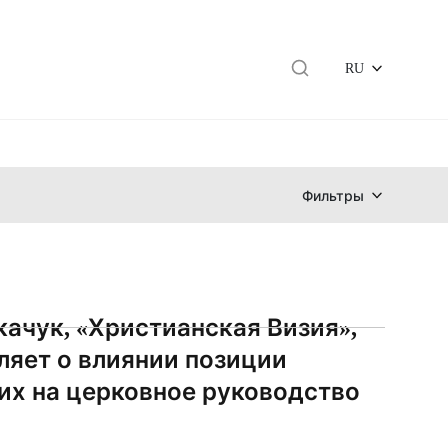
RU
Фильтры
качук, «Христианская Визия»,
яет о влиянии позиции
х на церковное руководство