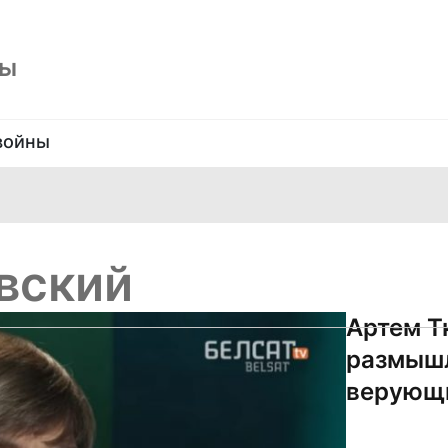
ны
войны
вский
Артем Т
размышл
верующи