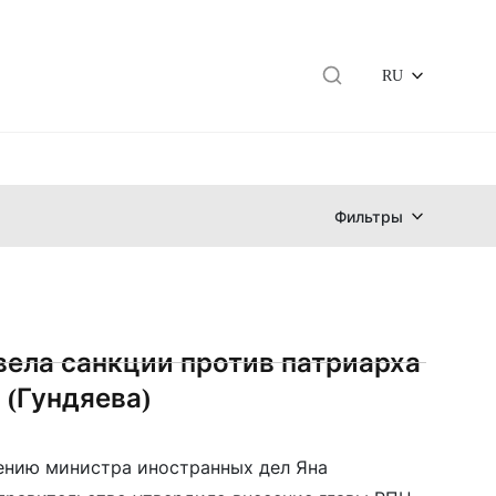
RU
Фильтры
вела санкции против патриарха
 (Гундяева)
нию министра иностранных дел Яна