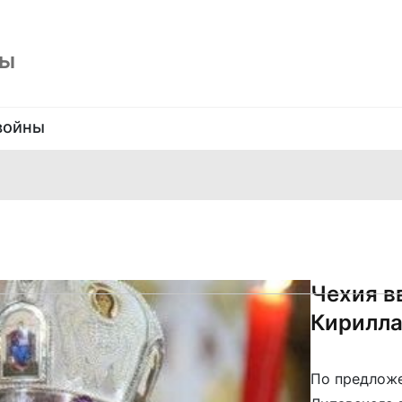
ны
войны
Чехия в
Кирилла
По предложе