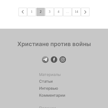
«
1
2
3
4
…
14
»
Христиане против войны
Материалы
Статьи
Интервью
Комментарии