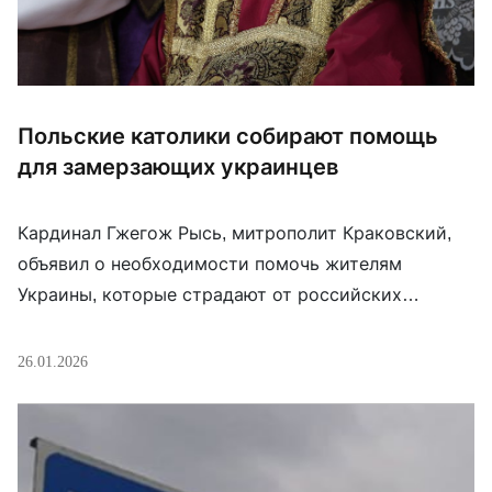
Польские католики собирают помощь
для замерзающих украинцев
Кардинал Гжегож Рысь, митрополит Краковский,
объявил о необходимости помочь жителям
Украины, которые страдают от российских
обстрелов энергетической инфраструктуры.
“Сестры и братья, мы не можем оставаться
26.01.2026
равнодушными. Поэтому я распоряжаюсь, чтобы
все собранные по всей архиепархии в
воскресенье, 1 февраля, средства были
предназначены на помощь Киеву. … Речь идёт о