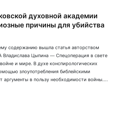
овской духовной академии
иозные причины для убийства
оему содержанию вышла статья авторством
А Владислава Цыпина — Спецоперация в свете
 войне и мире. В духе конспирологических
помощью злоупотребления библейскими
т аргументы в пользу необходимости войны.
ивилизованный» мир (ака Вавилон Великий)
славную, и война […]