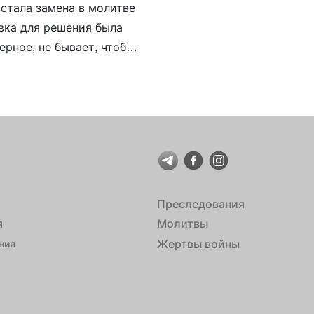
 стала замена в молитве
вка для решения была
ерное, не бывает, чтобы
альный отказ […]
Преследования
я
Молитвы
Жертвы войны
ния