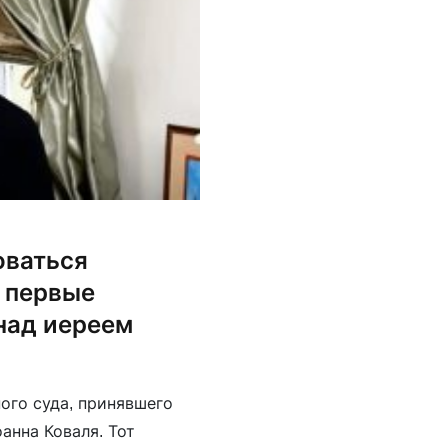
оваться
 первые
над иереем
ого суда, принявшего
анна Коваля. Тот