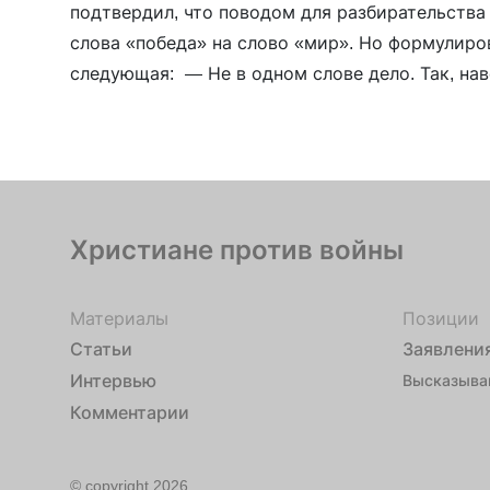
подтвердил, что поводом для разбирательства
слова «победа» на слово «мир». Но формулиро
следующая: — Не в одном слове дело. Так, нав
какое-то одно слово все решало. Его принципи
Христиане против войны
Материалы
Позиции
Статьи
Заявлени
Интервью
Высказыва
Комментарии
© copyright 2026