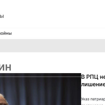
ны
войны
ин
В РПЦ н
лишение
Указ патриа