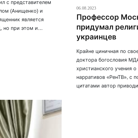
жил с представителем
06.08.2023
лом (Анищенко) и
Профессор Моск
ященник является
придумал религ
 но при этом и
украинцев
ны. Зампредседателя
слав Цыпин уже
Крайне циничная по св
та […]
доктора богословия МД
христианского учения о
нарративов «РенТВ», с 
цитатами автор приводи
Он считает, что весь «ц
ополчился на Русь право