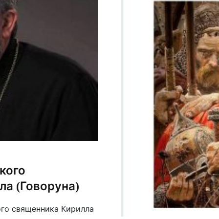
кого
ла (Говоруна)
го священника Кирилла