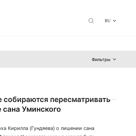
RU
Фильтры
е собираются пересматривать
 сана Уминского
рха Кирилла (Гундяева) о лишении сана