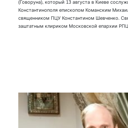
(Говоруна), который 13 августа в Киеве сослу
Константинополя епископом Команским Михаи
священником ПЦУ Константином Шевченко. Св
заштатным клириком Московской епархии РПЦ,
сторонником церковной независимости Украи
епархиального суда Москвы протоиерей Влади
пообещал “радикальные меры” вплоть до запре