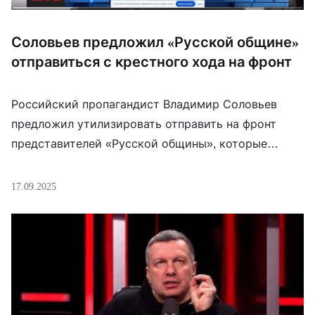
Соловьев предложил «Русской общине»
отправиться с крестного хода на фронт
Российский пропагандист Владимир Соловьев
предложил утилизировать отправить на фронт
представителей «Русской общины», которые
активно участвовали в многотысячных ходах в
Москве и Санкт-Петербурге. «Когда смотрю,
17.09.2025
например, вот там движение пошло, «Русская
община» – молодцы, вопроса нет. Но тогда
давайте полностью соответствовать. То есть
молодцы, прошли крёстный ход замечательно,
прям уважение. Ребята, те, которые могут – сразу
[…]