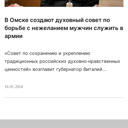
В Омске создают духовный совет по
борьбе с нежеланием мужчин служить в
армии
«Совет по сохранению и укреплению
традиционных российских духовно-нравственных
ценностей» возглавит губернатор Виталий
Хоценко. Сообщество будет повышать
сплоченность населения региона “на фоне
16.01.2024
насаждения недружественными государствами
чуждых российскому народу и губительных для
российского общества систем идей и ценностей”.
В частности, планируется бороться с попытками
“дискредитировать идеи служения Отечеству,