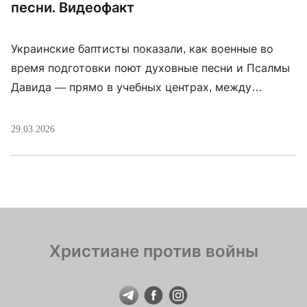
песни. Видеофакт
Украинские баптисты показали, как военные во
время подготовки поют духовные песни и Псалмы
Давида — прямо в учебных центрах, между
занятиями и повседневными делами. Это часть
капелланского служения, которое поддерживает
29.03.2026
бойцов и раненых в госпиталях. Основа таких
встреч — сборник «Поёт воин Украины». В нём 150
произведений: народные песни, гимн Украины,
Псалмы и другие духовные […]
Христиане против войны