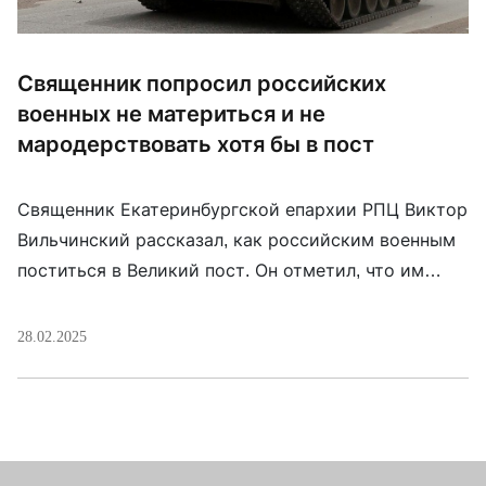
Священник попросил российских
военных не материться и не
мародерствовать хотя бы в пост
Священник Екатеринбургской епархии РПЦ Виктор
Вильчинский рассказал, как российским военным
поститься в Великий пост. Он отметил, что им
“позволено есть мясо, но все-таки нужно
постараться придерживаться постной пищи,
28.02.2025
особенно в пятницу”. По его словам, военным “хотя
бы во время Великого поста нужно отказаться от
сквернословия и любых, омрачающих душу
действий. Кроме того, важно проявлять
милосердие […]