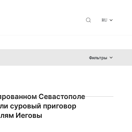
RU
Фильтры
ированном Севастополе
ли суровый приговор
лям Иеговы