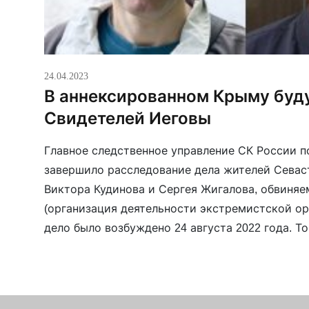
24.04.2023
В аннексированном Крыму буд
Свидетелей Иеговы
Главное следственное управление СК России 
завершило расследование дела жителей Севас
Виктора Кудинова и Сергея Жигалова, обвиняемы
(организация деятельности экстремистской ор
дело было возбуждено 24 августа 2022 года. Т
Иеговы прошли обыски, после которых Кудино
задержаны. По версии […]