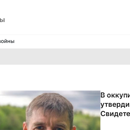
ны
войны
в
В оккуп
утверди
Свидете