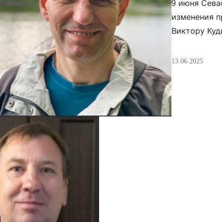
9 июня Сева
изменения п
Виктору Куд
районным су
виновными по
13.06.2025
в колонии о
возбуждено 2