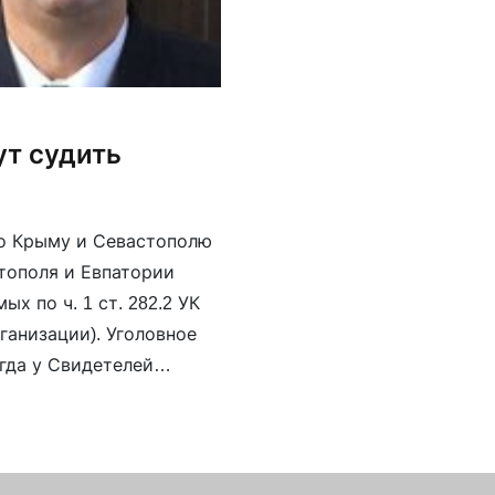
ут судить
по Крыму и Севастополю
тополя и Евпатории
х по ч. 1 ст. 282.2 УК
ганизации). Уголовное
огда у Свидетелей
в и Жигалов были