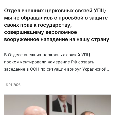
Отдел внешних церковных связей УПЦ:
мы не обращались с просьбой о защите
своих прав к государству,
совершившему вероломное
вооруженное нападение на нашу страну
В Отделе внешних церковных связей УПЦ
прокомментировали намерение РФ созвать
заседание в ООН по ситуации вокруг Украинской
Православной Церкви. «Из СМИ стало известно,
что постоянный представитель РФ при ООН
16.01.2023
Небензя В. А. пригласил отдельное заседание
Совета Безопасности ООН на 17 января 2023 г. по
ситуации, сложившейся вокруг Украинской
Православной Церкви. В связи с этим сообщаем,