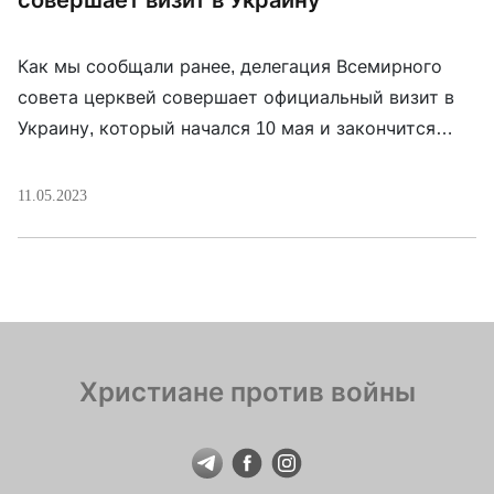
совершает визит в Украину
Как мы сообщали ранее, делегация Всемирного
совета церквей совершает официальный визит в
Украину, который начался 10 мая и закончится
завтра, 12 мая. В состав делегации ВСЦ вошли
епископ д-р Хайнрих Бедфорд-Штром,
11.05.2023
председатель Центрального комитета ВСЦ,
архиепископ д-р Викен Айказян, вице-
председатель Центрального комитета ВСЦ, и
генеральный секретарь ВСЦ Джерри Пиллэй.
Делегацию сопровождают Питер Прув, директор
Комиссии […]
Христиане против войны