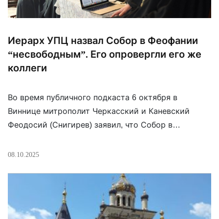
Иерарх УПЦ назвал Собор в Феофании
“несвободным”. Его опровергли его же
коллеги
Во время публичного подкаста 6 октября в
Виннице митрополит Черкасский и Каневский
Феодосий (Снигирев) заявил, что Собор в
Феофании, провозгласивший в 2022 году
независимость Украинской православной церкви и
08.10.2025
осудивший агрессию РФ, были “не свободным”. По
его словам, это было “Собор с дулом пистолета у
виска”, который “не может принимать эпохальные
решени”. Однако сразу несколько архиереев […]