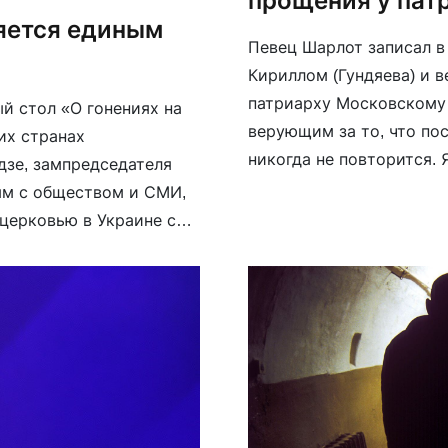
прощения у пат
яется единым
Певец Шарлот записал в
Кириллом (Гундяева) и 
патриарху Московскому 
й стол «О гонениях на
верующим за то, что по
их странах
никогда не повторится. 
дзе, зампредседателя
эту тему, и прошу искр
ям с обществом и СМИ,
[…]
церковью в Украине со
е происходят массовые
]