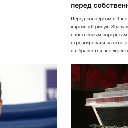
кой точки зрения
перед собствен
Перед концертом в Тве
картин «Я рисую Shama
собственным портретам,
отреагировали на этот 
возбраняется перекрести
совершением крестного 
«Осторожно Медиа» зам