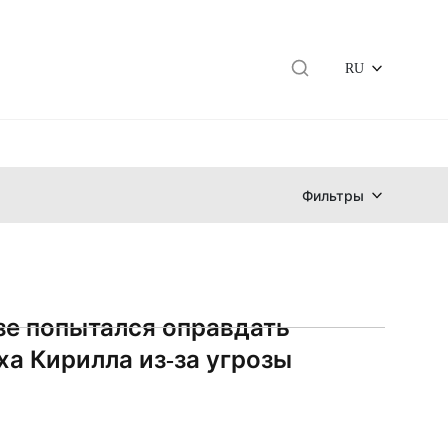
RU
Фильтры
е попытался оправдать
ха Кирилла из-за угрозы