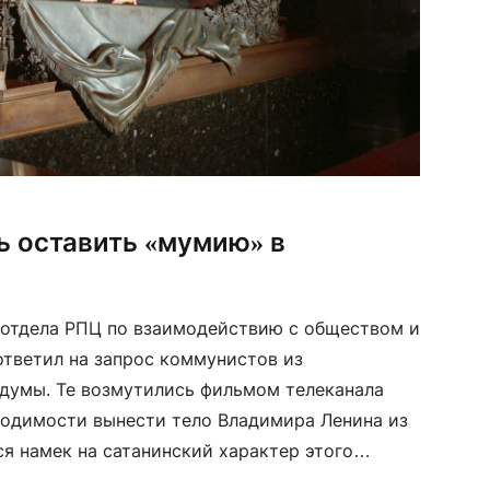
ь оставить «мумию» в
 отдела РПЦ по взаимодействию с обществом и
тветил на запрос коммунистов из
думы. Те возмутились фильмом телеканала
ходимости вынести тело Владимира Ленина из
ся намек на сатанинский характер этого
идзе, «авторы фильма «Мумия», вышедшего на