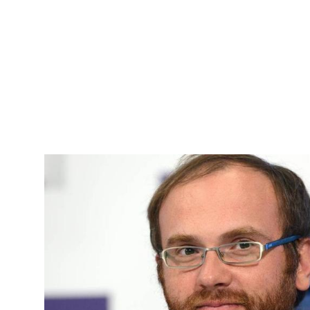
принял достаточно неоднозначные с каноничес
решения, которые до сих пор […]