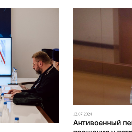
ды. В этом признании
телеканале «Спас», не 
о цинизма. Конечно, […]
12.07.2024
Антивоенный пе