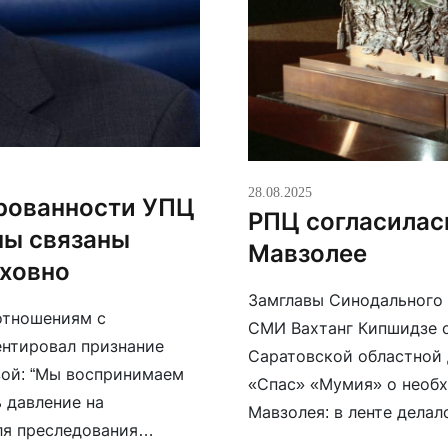
28.08.2025
рованности УПЦ
РПЦ согласилас
ны связаны
Мавзолее
уховно
Замглавы Синодального
отношениям с
СМИ Вахтанг Кипшидзе о
нтировал признание
Саратовской областной 
ой: “Мы воспринимаем
«Спас» «Мумия» о необ
 давление на
Мавзолея: в ленте делал
ля преследования
культа. По словам Кипш