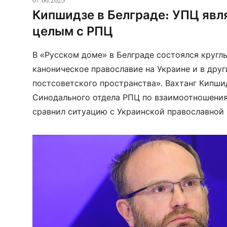
Кипшидзе в Белграде: УПЦ явл
целым с РПЦ
В «Русском доме» в Белграде состоялся круглы
каноническое православие на Украине и в друг
постсоветского пространства». Вахтанг Кипши
Синодального отдела РПЦ по взаимоотношени
сравнил ситуацию с Украинской православной 
сталинскими гонениями, хотя и признал, что н
расстрелы священнослужителей и подрывы […