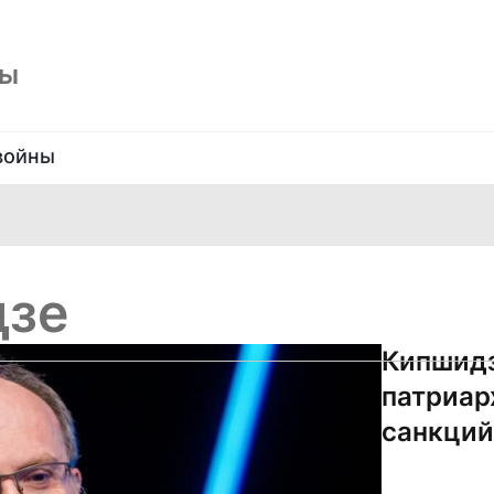
ны
войны
дзе
Кипшидз
патриар
санкций