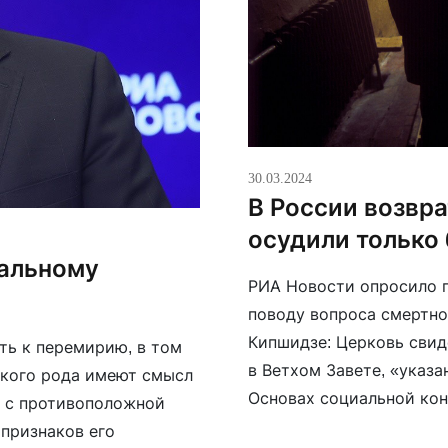
30.03.2024
В России возвра
осудили только
хальному
РИА Новости опросило 
поводу вопроса смертно
Кипшидзе: Церковь свид
ть к перемирию, в том
в Ветхом Завете, «указ
акого рода имеют смысл
Основах социальной кон
м с противоположной
падшему человеку всегд
 признаков его