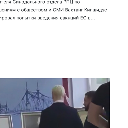
теля Синодального отдела РПЦ по
шениям с обществом и СМИ Вахтанг Кипшидзе
ровал попытки введения сакнций ЕС в
атриаррха Московского Кирилла (Гундяева).
ам, «западный политикум сделал очень многое
тобы сделать нашу Церковь мишенью». «Они, как
ил ранее, распространяют нарративы о том, что
яется чуть ли не каким-то […]