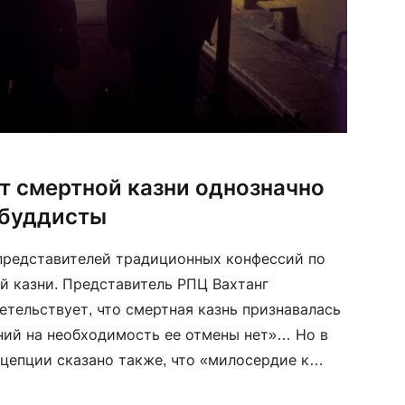
т смертной казни однозначно
 буддисты
представителей традиционных конфессий по
й казни. Представитель РПЦ Вахтанг
етельствует, что смертная казнь признавалась
аний на необходимость ее отмены нет»… Но в
цепции сказано также, что «милосердие к
а предпочтительнее мести». Муфтий Москвы