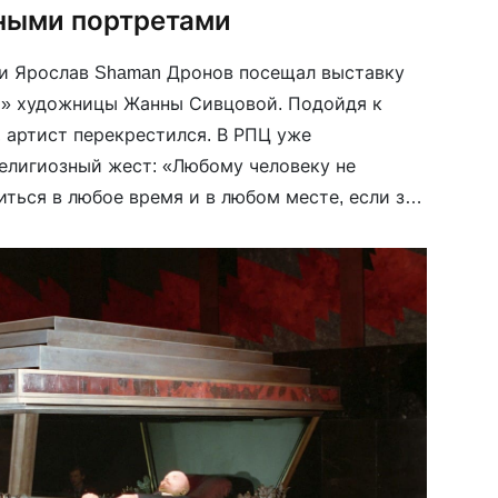
ными портретами
ри Ярослав Shaman Дронов посещал выставку
n» художницы Жанны Сивцовой. Подойдя к
 артист перекрестился. В РПЦ уже
религиозный жест: «Любому человеку не
ться в любое время и в любом месте, если за
знамения стоит вера», — сообщил
пред Синодального […]