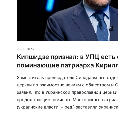
25.06.2026
Кипшидзе признал: в УПЦ есть
поминающие патриарха Кирил
Заместитель председателя Синодального отде
церкви по взаимоотношениям с обществом и 
заявил, что в Украинской православной церкви
продолжающие поминать Московского патриарх
(украинские власти. – ред.) заставили Украин
церковь провести так называемый Феофаниевс