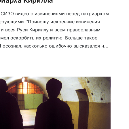
риарха Кирилла
 СИЗО видео с извинениями перед патриархом
верующими: “Приношу искренние извинения
и всея Руси Кириллу и всем православным
смел оскорбить их религию. Больше такое
Я осознал, насколько ошибочно высказался на
енне прощения”. Извинения певца должны быть