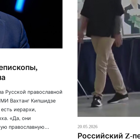
 епископы,
ла
ла Русской православной
СМИ Вахтанг Кипшидзе
 есть иерархи,
а. «Да, они
скую православную
20.05.2026
Российский Z-п
кий собор, который