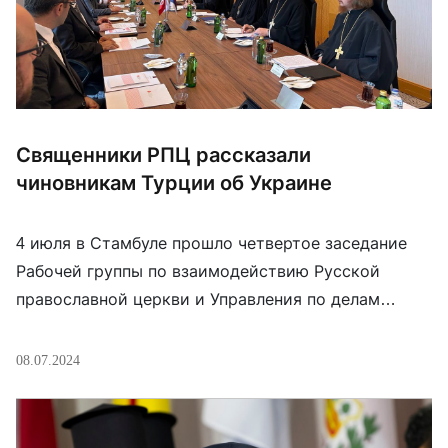
Священники РПЦ рассказали
чиновникам Турции об Украине
4 июля в Стамбуле прошло четвертое заседание
Рабочей группы по взаимодействию Русской
православной церкви и Управления по делам
религий Турции. При этом значительная часть
встречи была посвящена Украине. Так,
08.07.2024
председатель Отдела внешних церковных связей
РПЦ митрополит Волоколамский Антоний (Севрюк)
в своем докладе упомянул тему религиозной