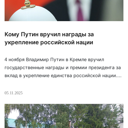
Кому Путин вручил награды за
укрепление российской нации
4 ноября Владимир Путин в Кремле вручил
государственные награды и премии президента за
вклад в укрепление единства российской нации.
Среди награжденных — много религиозных
деятелей. Почти все они публично поддерживают
05.11.2025
войну против Украины. Лауреатами премии за
вклад в укреплении единства российской нации
стали Патриарх Московский и всея Руси Кирилл
(Гундяев). Орден «За доблестный труд» Путин […]