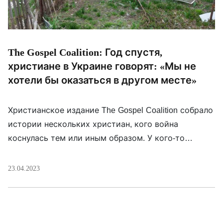
The Gospel Coalition: Год спустя,
христиане в Украине говорят: «Мы не
хотели бы оказаться в другом месте»
Христианское издание The Gospel Coalition собрало
истории нескольких христиан, кого война
коснулась тем или иным образом. У кого-то
забрала родных, у кого-то дом. Кто-то, как пастор
Александр из Балаклеи, пережил истязания и
23.04.2023
пытки от российских оккупантов, настаивающих,
что никаких других христиан, кроме
православных, не существует. Пережила свою
личную военную драму и главный редактор