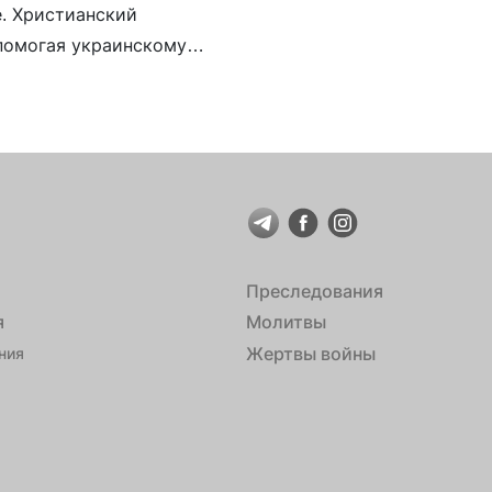
е. Христианский
 помогая украинскому
перии зла, которая
тиане не могут […]
Преследования
я
Молитвы
Жертвы войны
ния