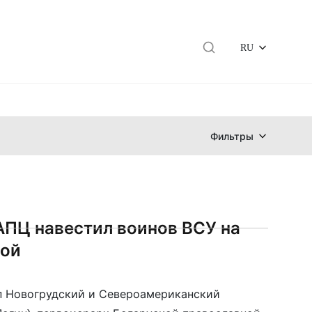
RU
Фильтры
АПЦ навестил воинов ВСУ на
вой
 Новогрудский и Североамериканский