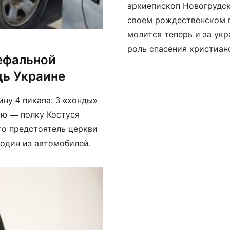
архиепископ Новогрудск
своем рождественском п
молится теперь и за ук
роль спасения христиан
кефальной
Беларуси, от варваров»
щь Украине
борются против московс
диктатуры […]
ну 4 пикапа: 3 «хонды»
ю — полку Костуся
то предстоятель церкви
 один из автомобилей.