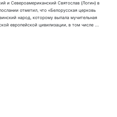
ий и Североамериканский Святослав (Логин) в
ослании отметил, что «Белорусская церковь
раинский народ, которому выпала мучительная
ской европейской цивилизации, в том числе и
. «Также молимся за белорусов, которые
ких агрессоров в братской Украине и против