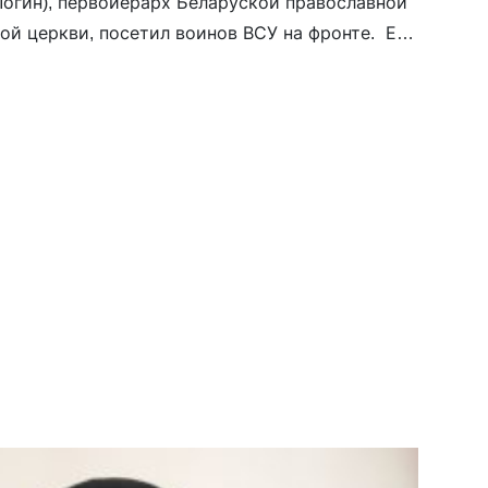
Логин), первоиерарх Беларуской православной
ой церкви, посетил воинов ВСУ на фронте. Его
 капеллан Православной церкви Украины
а.