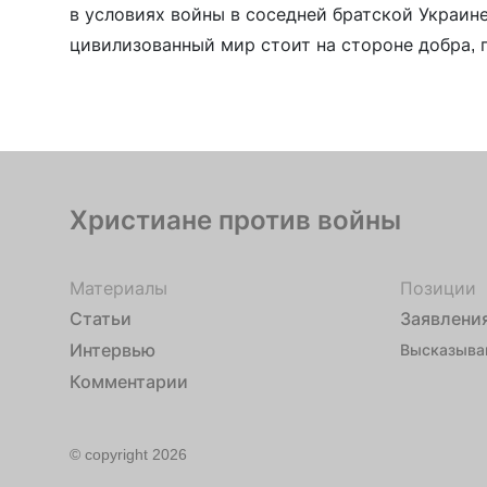
в условиях войны в соседней братской Украин
цивилизованный мир стоит на стороне добра,
народу защититься от агрессии Российской им
мечтает поглотить и Беларусь. Настоящие хрис
Христиане против войны
Материалы
Позиции
Статьи
Заявлени
Интервью
Высказыва
Комментарии
© copyright 2026