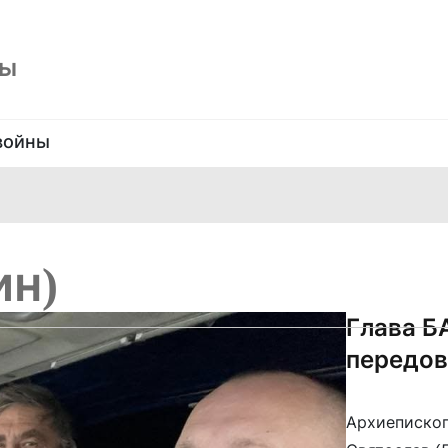
ны
войны
ин)
Глава Б
передо
Архиепископ