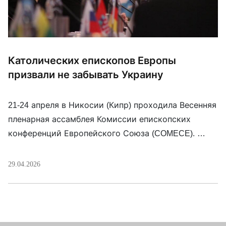
Католических епископов Европы
призвали не забывать Украину
21-24 апреля в Никосии (Кипр) проходила Весенняя
пленарная ассамблея Комиссии епископских
конференций Европейского Союза (COMECE).
«Сегодня так важно не забывать об Украине и
борьбе, которую ведет украинский народ не
29.04.2026
только за свою, но и европейскую независимость
и безопасность. Более 4 миллионов украинцев
проживают в странах Западной Европы. Это
преимущественно женщины и дети. Наша общая