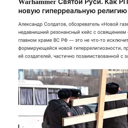
Warhammer Святой Руси. Как Р
новую гиперреальную религию
Александр Солдатов, обозреватель «Новой газе
недавнишний резонансный кейс с освящением 
главном храме ВС РФ — это не что-то исключит
формирующейся новой гиперрелигиозности, пр
её создателей, частично позаимствованной с 
Гиперреальные религии, к числу которых отн
религия СВО, обладают большей живучестью и