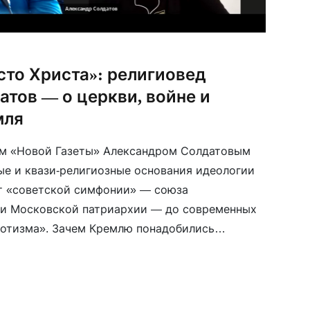
сто Христа»: религиовед
тов — о церкви, войне и
мля
ем «Новой Газеты» Александром Солдатовым
е и квази-религиозные основания идеологии
т «советской симфонии» — союза
 и Московской патриархии — до современных
иотизма». Зачем Кремлю понадобились
Николай Бердяев? Какую роль в военной
ндр Дугин? И почему в рядах ВС РФ […]