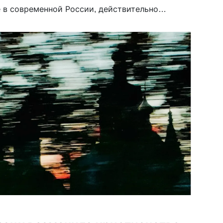
 в современной России, действительно
о-атеистических”. “Тогда акценты были
га нет — Бог есть!» Сейчас же […]