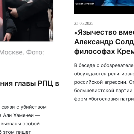
23.05.2025
«Язычество вме
Александр Солда
философах Кре
В беседе с обозревател
обсуждаются религиозны
российской агрессии. О
ния главы РПЦ в
большевистской партии
форм «богословия патр
 связи с убийством
философы Иван Ильин и 
а Али Хаменеи —
риторике играет Алекса
 вызваны особой
б этом пишет