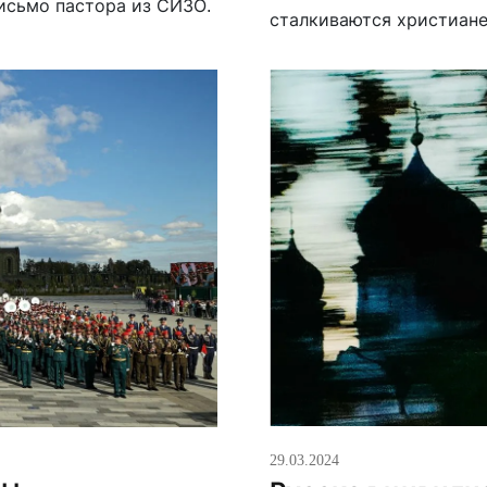
исьмо пастора из СИЗО.
сталкиваются христиане
намного подлее советск
расставлены честно: «Бо
29.03.2024