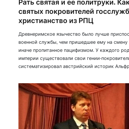
Рать святая и ее политруки. Ка
святых покровителей госслуж
христианство из РПЦ
Древнеримское язычество было лучше приспо
военной службы, чем пришедшее ему на смену 
иначе пропитанное пацифизмом. У каждого ро
империи существовали свои гении-покровители
систематизировал австрийский историк Альф
монографии «Религия римской армии». Военны
Капитолийская триада — Юпитер, Юнона и Мине