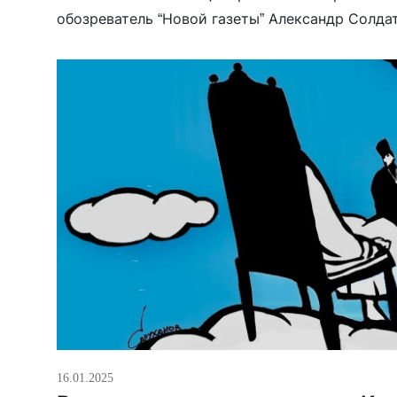
обозреватель “Новой газеты” Александр Солдат
патриарх неоднократно заявлял, что Московски
ближе”, чем к западному христианству. Кроме т
16.01.2025