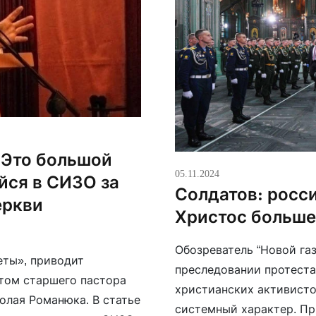
. Это большой
05.11.2024
йся в СИЗО за
Солдатов: росс
еркви
Христос больше
Обозреватель “Новой газ
еты», приводит
преследовании протеста
стом старшего пастора
христианских активисто
олая Романюка. В статье
системный характер. При