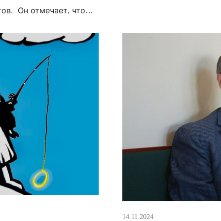
ов. Он отмечает, что
й патриархат “к исламу
ого, […]
14.11.2024