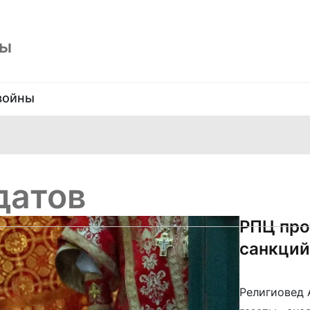
ны
войны
датов
РПЦ про
санкций
Религиовед 