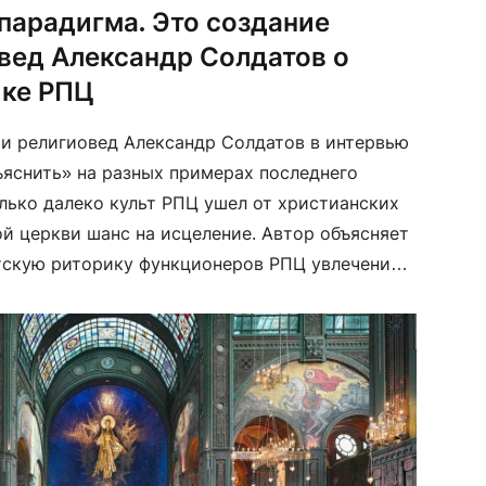
парадигма. Это создание
овед Александр Солдатов о
ике РПЦ
и религиовед Александр Солдатов в интервью
яснить» на разных примерах последнего
олько далеко культ РПЦ ушел от христианских
ой церкви шанс на исцеление. Автор объясняет
скую риторику функционеров РПЦ увлечением