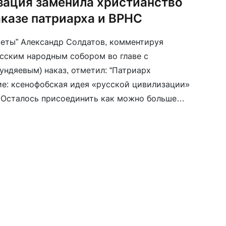
зация заменила христианство
аказе патриарха и ВРНС
зеты” Александр Солдатов, комментируя
сским народным собором во главе с
ундяевым) наказ, отметил: “Патриарх
ие: ксенофобская идея «русской цивилизации»
 Осталось присоединить как можно больше
» до 600 миллионов”. Солдатов подчеркнул, что
изация и культура объявляются патриархом и
нностью […]