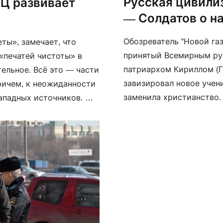
Русская цивили
ПЦ развивает
— Солдатов о н
Обозреватель “Новой га
ты», замечает, что
принятый Всемирным ру
«печатей чистоты» в
патриархом Кириллом (Г
ельное. Всё это — части
завизировал новое учен
ичем, к неожиданности
заменила христианство.
западных источников.
земель и «размножиться
осится и формирующаяся
в наказе русская цивил
 […]
соборянами «высшей це