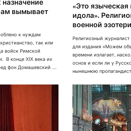
к назначение
«Это языческая 
бам вымывает
идола». Религи
военной эзотер
соблено к нуждам
Религиозный журналист 
христианство, так или
для издания «Можем объ
да войск Римской
времени излагает, наск
. В конце XIX века их
основ и если ли у Русск
ред фон Домашевский в
нынешнюю пропагандист
м покровительствовала
эзотерикой.
рва. А […]