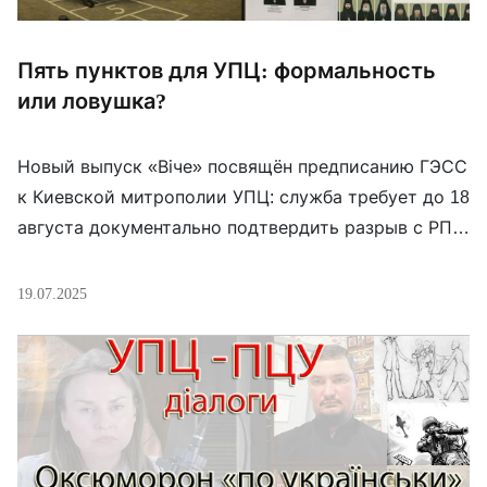
Пять пунктов для УПЦ: формальность
или ловушка?
Новый выпуск «Віче» посвящён предписанию ГЭСС
к Киевской митрополии УПЦ: служба требует до 18
августа документально подтвердить разрыв с РПЦ,
отречься от аннексии епархий и участия в
структурах Московского патриархата. Авторы
19.07.2025
программы разбирают богословские и
юридические последствия каждого из требований:
не окажется ли их выполнение самопризнанием в
судебных спорах самой УПЦ? И не парадоксально
ли, […]