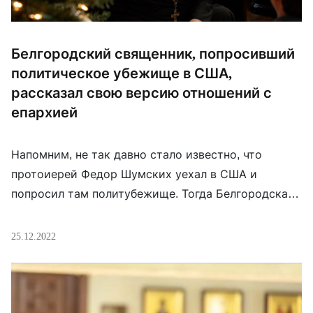
Белгородский священник, попросивший
политическое убежище в США,
рассказал свою версию отношений с
епархией
Напомним, не так давно стало известно, что
протоиерей Федор Шумских уехал в США и
попросил там политубежище. Тогда Белгородская
епархия быстро написала отзыв, в котором
сообщалось, что священник был трижды запрещен
25.12.2022
в служении и т. п. О. Феодор в интервью «Голосу
Америки» оспаривает содержимое отзыва, а
указание на трехкратный запрет и вовсе называет
клеветой. Он […]