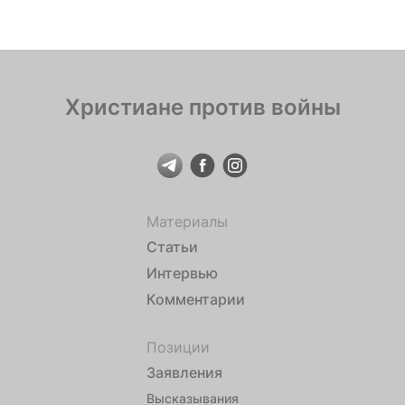
помогали нуждающимся продуктовыми наборами.
Среди членов общины миссионер Сергей Ковлак,
который недавно — в дни […]
Христиане против войны
Материалы
Статьи
Интервью
Комментарии
Позиции
Заявления
Высказывания