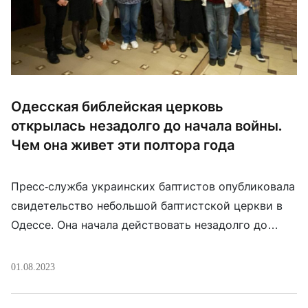
Одесская библейская церковь
открылась незадолго до начала войны.
Чем она живет эти полтора года
Пресс-служба украинских баптистов опубликовала
свидетельство небольшой баптистской церкви в
Одессе. Она начала действовать незадолго до
начала полномасштабного вторжения. Кто-то из
членов общины выехал, кто-то остался. Сейчас
01.08.2023
церковь насчитывает около 15 человек. Но даже
таким небольшим составом они с начала войны